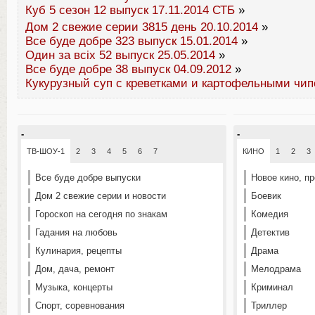
Куб 5 сезон 12 выпуск 17.11.2014 СТБ
»
Дом 2 свежие серии 3815 день 20.10.2014
»
Все буде добре 323 выпуск 15.01.2014
»
Один за всіх 52 выпуск 25.05.2014
»
Все буде добре 38 выпуск 04.09.2012
»
Кукурузный суп с креветками и картофельными чи
-
-
ТВ-ШОУ-1
2
3
4
5
6
7
КИНО
1
2
3
Все буде добре выпуски
Новое кино, п
Дом 2 свежие серии и новости
Боевик
Гороскоп на сегодня по знакам
Комедия
Гадания на любовь
Детектив
Кулинария, рецепты
Драма
Дом, дача, ремонт
Мелодрама
Музыка, концерты
Криминал
Спорт, соревнования
Триллер