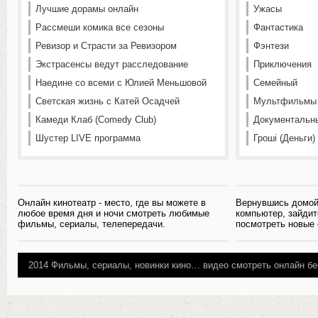
Лучшие дорамы онлайн
Ужасы
Рассмеши комика все сезоны
Фантастика
Ревизор и Страсти за Ревизором
Фэнтези
Экстрасенсы ведут расследование
Приключения
Наедине со всеми с Юлией Меньшовой
Семейный
Светская жизнь с Катей Осадчей
Мультфильмы
Камеди Клаб (Comedy Club)
Документальн
Шустер LIVE программа
Гроші (Деньги)
Онлайн кинотеатр - место, где вы можете в
Вернувшись домой
любое время дня и ночи смотреть любимые
компьютер, зайдит
фильмы, сериалы, телепередачи.
посмотреть новые
2014
Фильмы, сериалы, новинки кино…
видео смотреть онлайн бе