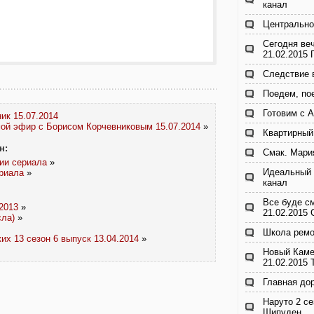
канал
Центрально
Сегодня ве
21.02.2015
Следствие 
Поедем, по
Готовим с 
ик 15.07.2014
ой эфир с Борисом Корчевниковым 15.07.2014
»
Квартирный
н:
Смак. Мари
рии сериала
»
Идеальный 
ериала
»
канал
Все буде с
2013
»
21.02.2015
сла)
»
Школа ремо
их 13 сезон 6 выпуск 13.04.2014
»
Новый Каме
21.02.2015
Главная до
Наруто 2 се
Шипуден