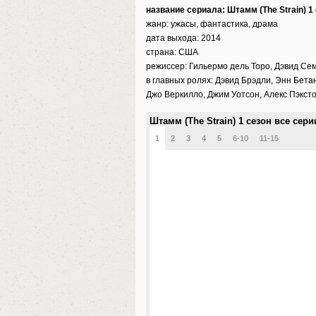
название сериала: Штамм (The Strain) 1
жанр: ужасы, фантастика, драма
дата выхода: 2014
страна: США
режиссер: Гильермо дель Торо, Дэвид Сем
в главных ролях: Дэвид Брэдли, Энн Бета
Джо Веркилло, Джим Уотсон, Алекс Пэкст
Штамм (The Strain) 1 сезон все сер
1
2
3
4
5
6-10
11-15