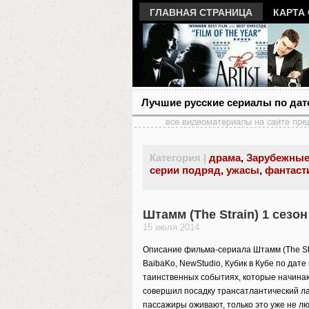
ГЛАВНАЯ СТРАНИЦА
КАРТА
Лучшие русские сериалы по дат
Категория |
драма
,
Зарубежные
серии подряд
,
ужасы
,
фантаст
Штамм (The Strain) 1 сезо
15 июля 2014
Описание фильма-сериала Штамм (The Strai
BaibaKo, NewStudio, Кубик в Кубе по дате
таинственных событиях, которые начинаю
совершил посадку трансатлантический л
пассажиры оживают, только это уже не л