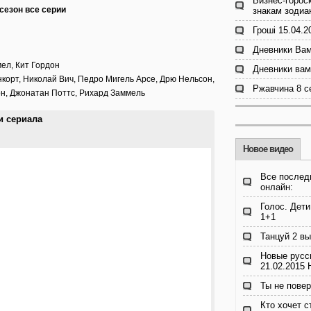
Бизнес-гороск
 сезон все серии
знакам зодиа
Гроші 15.04.2
Дневники Вам
ел, Кит Гордон
Дневники вам
нкорт, Николай Вич, Педро Мигель Арсе, Дрю Нельсон,
Ржавчина 8 с
он, Джонатан Поттс, Рихард Заммель
ии сериала
Новое видео
Все послед
онлайн:
Голос. Дети
1+1
Танцуй 2 вы
Новые русс
21.02.2015
Ты не пове
Кто хочет 