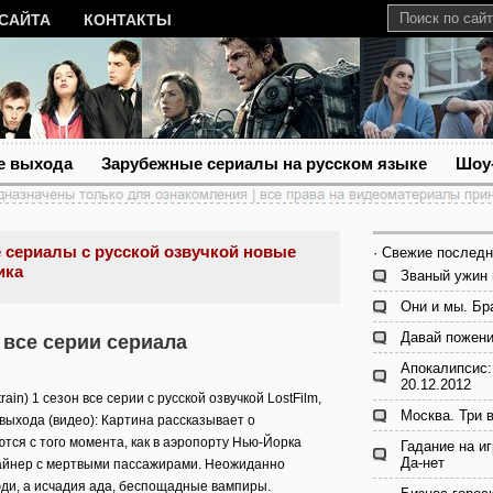
 САЙТА
КОНТАКТЫ
е выхода
Зарубежные сериалы на русском языке
Шоу
 сериалы с русской озвучкой новые
· Свежие последн
ика
Званый ужин 
Они и мы. Бр
Давай пожени
н все серии сериала
Апокалипсис:
20.12.2012
n) 1 сезон все серии с русской озвучкой LostFilm,
Москва. Три 
 выхода (видео): Картина рассказывает о
тся с того момента, как в аэропорту Нью-Йорка
Гадание на и
Да-нет
айнер с мертвыми пассажирами. Неожиданно
юди, а исчадия ада, беспощадные вампиры.