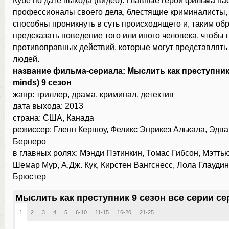
Кубе по дате выхода (видео): Главные герои фильма н
профессионалы своего дела, блестящие криминалисты,
способны проникнуть в суть происходящего и, таким об
предсказать поведение того или иного человека, чтобы 
противоправных действий, которые могут представлять
людей.
название фильма-сериала: Мыслить как преступник 
minds) 9 сезон
жанр: триллер, драма, криминал, детектив
дата выхода: 2013
страна: США, Канада
режиссер: Гленн Кершоу, Феликс Энрикез Алькала, Эдв
Бернеро
в главных ролях: Мэнди Пэтинкин, Томас Гибсон, Мэттью
Шемар Мур, А.Дж. Кук, Кирстен Вангснесс, Лола Глауди
Брюстер
Мыслить как преступник 9 сезон все серии се
1
2
3
4
5
6-10
11-15
16-20
21-25