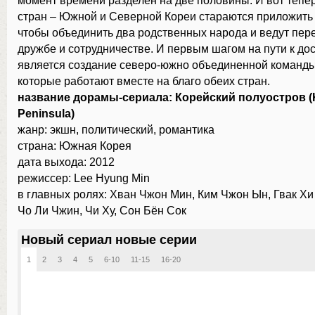
момент времени разделен на две половины. И вот тепе
стран – Южной и Северной Кореи стараются приложить 
чтобы объединить два родственных народа и ведут пер
дружбе и сотрудничестве. И первым шагом на пути к д
является создание северо-южно объединенной команды
которые работают вместе на благо обеих стран.
название дорамы-сериала: Корейский полуостров (
Peninsula)
жанр: экшн, политический, романтика
страна: Южная Корея
дата выхода: 2012
режиссер: Lee Hyung Min
в главных ролях: Хван Чжон Мин, Ким Чжон Ын, Гвак Хи
Чо Ли Чжин, Чи Ху, Сон Бён Сок
Новый сериал новые серии
1
2
3
4
5
6-10
11-15
16-20