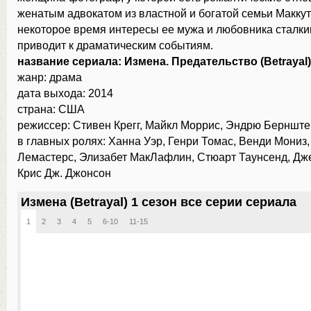
женатым адвокатом из властной и богатой семьи Маккут
некоторое время интересы ее мужа и любовника сталки
приводит к драматическим событиям.
название сериала: Измена. Предательство (Betrayal)
жанр: драма
дата выхода: 2014
страна: США
режиссер: Стивен Крегг, Майкл Моррис, Эндрю Берншт
в главных ролях: Ханна Уэр, Генри Томас, Венди Мониз
Лемастерс, Элизабет МакЛафлин, Стюарт Таунсенд, Дж
Крис Дж. Джонсон
Измена (Betrayal) 1 сезон все серии сериала
1
2
3
4
5
6-10
11-15