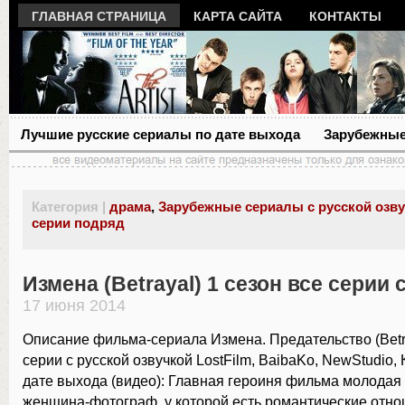
ГЛАВНАЯ СТРАНИЦА
КАРТА САЙТА
КОНТАКТЫ
Лучшие русские сериалы по дате выхода
Зарубежные
Категория |
драма
,
Зарубежные сериалы с русской озв
серии подряд
Измена (Betrayal) 1 сезон все серии
17 июня 2014
Описание фильма-сериала Измена. Предательство (Betra
серии с русской озвучкой LostFilm, BaibaKo, NewStudio, 
дате выхода (видео): Главная героиня фильма молодая
женщина-фотограф, у которой есть романтические отно