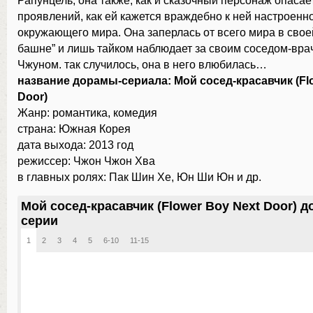
Рапунцель, она также, как и сказочный персонаж опасае
проявлений, как ей кажется враждебно к ней настроенно
окружающего мира. Она заперлась от всего мира в свое
башне” и лишь тайком наблюдает за своим соседом-вра
Чжуном. так случилось, она в него влюбилась…
название дорамы-сериала: Мой сосед-красавчик (Fl
Door)
Жанр: романтика, комедия
страна: Южная Корея
дата выхода: 2013 год
режиссер: Чжон Чжон Хва
в главных ролях: Пак Шин Хе, Юн Ши Юн и др.
Мой сосед-красавчик (Flower Boy Next Door) д
серии
1
2
3
4
5
6-10
11-15