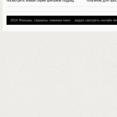
посмотреть новые серии фильмов подряд.
плагином для прос
2014
Фильмы, сериалы, новинки кино…
видео смотреть онлайн бе