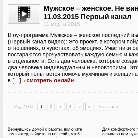
Мужское – женское. Не ви
11.03.2015 Первый канал
11 марта 2015
Шоу-программа Мужское – женское последний в
(Первый канал видео): Это проект, в котором пойд
отношениях, о чувствах, об эмоциях. Участники р
постараются прочувствовать каждую семью и ка
в отдельности. Есть два человека, которые созда
два человека индивидуальны и неповторимы. Это
который попытается помочь мужчинам и женщина
в […]
смотреть онлайн
Стр. 1 of 19
1
2
3
4
5
»
Посл. стр. »
Вернувшись домой с работы, включите
Для комфортного 
компьютер, зайдите на наш сайт, чтобы
сериалов вам нуж