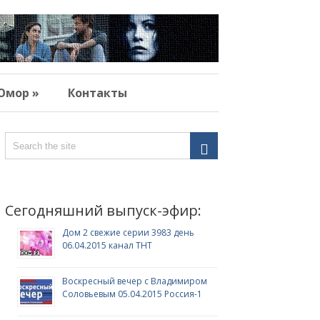
Юмор »
Контакты
Сегодняшний выпуск-эфир:
Дом 2 свежие серии 3983 день
06.04.2015 канал ТНТ
Воскресный вечер с Владимиром
Соловьевым 05.04.2015 Россия-1