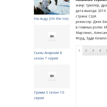
жанр: триллер, др
дата выхода: 2014
страна: США
На льду (On the Ice)
режиссер: Джек Бе
в главных ролях: 
Мартинес, Алексан
Форд, Эдди Кехилл
1
2
3
4
Сыны Анархии 6
сезон 7 серия
Гримм 3 сезон 10
серия