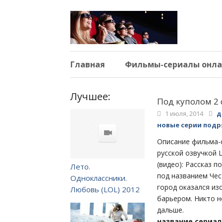
Главная
Фильмы-сериалы онла
Лучшее:
Под куполом 2 
1 июля, 2014
д
новые серии подр
Описание фильма-с
русской озвучкой L
(видео): Рассказ 
Лето.
под названием Чес
Одноклассники.
город оказался из
Любовь (LOL) 2012
барьером. Никто н
дальше.
название сериал