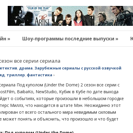
йн »
Шоу-программы последние выпуски »
сезон все серии сериала
етектив
,
драма
,
Зарубежные сериалы с русской озвучкой
яд
,
триллер
,
фантастика
»
ериала Под куполом (Under the Dome) 2 сезон все серии с
ostFilm, BaibaKo, NewStudio, Кубик в Кубе по дате выхода
пойдет о событиях, которые произошли в небольшом городке
терс Миллз, что находится в штате Мэн. Неожиданно этот
олирован от всего остального мира невидимым силовым
е может понять и объяснить, что произошло и что будет
а: Под куполом (Under the Dome)