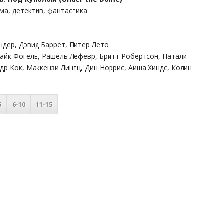
ама, детектив, фантастика
ндер, Дэвид Баррет, Питер Лето
Майк Фогель, Рашель Лефевр, Бритт Робертсон, Натали
др Кок, Маккензи Линтц, Дин Норрис, Аиша Хиндс, Колин
5
6-10
11-15