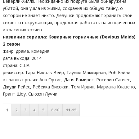
Беверли-Хиллз. Неожиданно их подруга была обнаружена
убитой, она ушла из жизни, сохранив их общую тайну, о
которой не знает никто. Девушки продолжают хранить свой
секрет от окружающих, продолжая работать на испорченных
и красивых хозяев.
название сериала: Коварные горничные (Devious Maids)
2 сезон
жанр: драма, комедия
дата выхода: 2014
страна: США
режиссер: Тара Николь Вейр, Тауния Маккирнан, Роб Бэйли
в главных ролях: Ана Ортис, Даня Рамирес, Роселин Санчес,
Джуди Рейес, Ребекка Високки, Том Ирвин, Мариана Клавено,
Грант Шоу, Сьюзэн Луччи
1
2
3
4
5
6-10
11-15