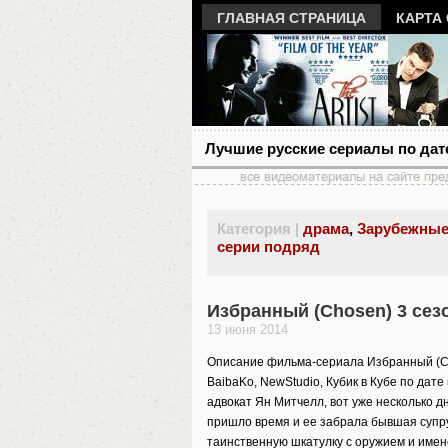
ГЛАВНАЯ СТРАНИЦА
КАРТА
Лучшие русские сериалы по дат
Категория |
драма
,
Зарубежные
серии подряд
Избранный (Chosen) 3 сез
13 июня 2014
Описание фильма-сериала Избранный (Chos
BaibaKo, NewStudio, Кубик в Кубе по дат
адвокат Ян Митчелл, вот уже несколько дне
пришло время и ее забрала бывшая супру
таинственную шкатулку с оружием и имен