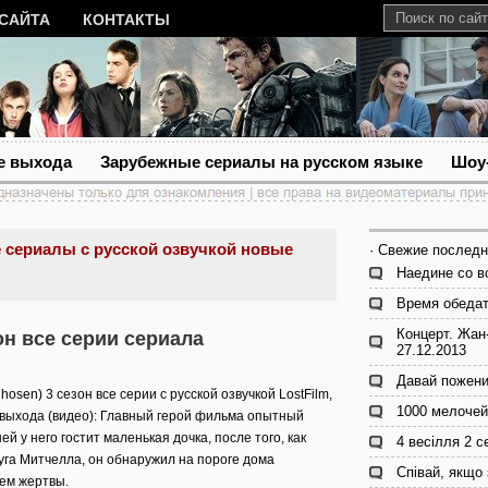
 САЙТА
КОНТАКТЫ
е выхода
Зарубежные сериалы на русском языке
Шоу
 сериалы с русской озвучкой новые
· Свежие последн
Наедине со в
Время обедат
Концерт. Жан
он все серии сериала
27.12.2013
Давай пожени
en) 3 сезон все серии с русской озвучкой LostFilm,
1000 мелочей
е выхода (видео): Главный герой фильма опытный
й у него гостит маленькая дочка, после того, как
4 весілля 2 с
га Митчелла, он обнаружил на пороге дома
Співай, якщо
ем жертвы.