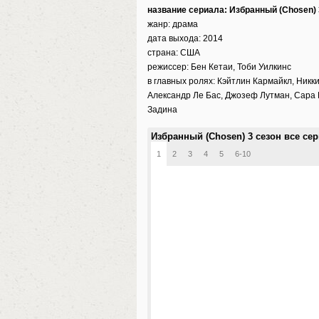
название сериала: Избранный (Chosen) 
жанр: драма
дата выхода: 2014
страна: США
режиссер: Бен Кетаи, Тоби Уилкинс
в главных ролях: Кэйтлин Кармайкл, Ник
Александр Ле Бас, Джозеф Лутман, Сара 
Задина
Избранный (Chosen) 3 сезон все се
1
2
3
4
5
6-10