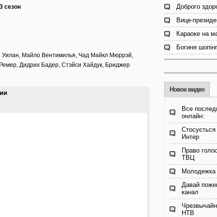
Доброго здор
3 сезон
Вице-президе
Караоке на м
Богиня шопінг
ки Уилан, Майло Вентимилья, Чад Майкл Мюррэй,
Ремер, Дидрих Бадер, Стэйси Хайдук, Бриджер
Новое видео
рии
Все послед
онлайн:
Стосується
Интер
Право голос
ТВЦ
Молодежка 
Давай поже
канал
Чрезвычайн
НТВ