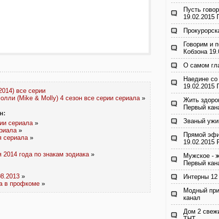
Пусть говор
19.02.2015
Прокурорск
Говорим и п
Кобзона 19
О самом гл
Наедине со
19.02.2015
014) все серии
олли (Mike & Molly) 4 сезон все серии сериала
»
Жить здоро
Первый кан
н:
Званый ужи
рии сериала
»
ериала
»
Прямой эфи
я сериала
»
19.02.2015 
 2014 года по знакам зодиака
»
Мужское - ж
Первый кан
08.2013
»
Интерны 12 
а в профкоме
»
Модный при
канал
Дом 2 свежи
ТНТ