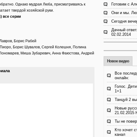
Готовим с Ал
братно. Однако мудрая Люба, присматриваясь к
ватает твердой хозяйской руки.
Они и мы. Лю
) все серии
Сегодня вече
Дачный ответ
02.02.2014
Лавров, Борис Рабей
й Пиоро, Борис Шувалов, Сергей Колешня, Полина
Пономарев, Миша Зубаревич, Анна Фаюстова, Андрей
Новое видео
риала
Все послед
онлайн:
Голос. Дети
1+1
Танцуй 2 вы
Новые русс
21.02.2015
Ты не пове
Кто хочет 
канал