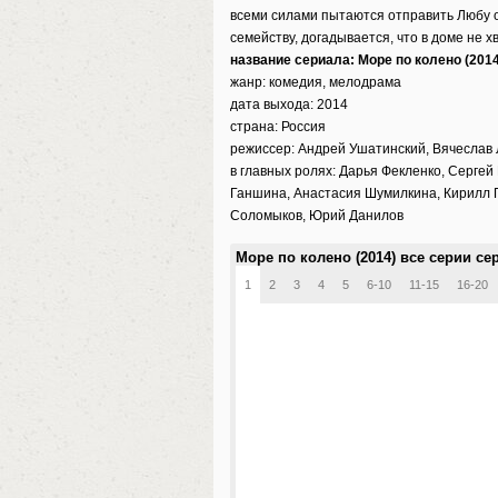
всеми силами пытаются отправить Любу о
семейству, догадывается, что в доме не х
название сериала: Море по колено (2014
жанр: комедия, мелодрама
дата выхода: 2014
страна: Россия
режиссер: Андрей Ушатинский, Вячеслав 
в главных ролях: Дарья Фекленко, Серге
Ганшина, Анастасия Шумилкина, Кирилл 
Соломыков, Юрий Данилов
Море по колено (2014) все серии се
1
2
3
4
5
6-10
11-15
16-20