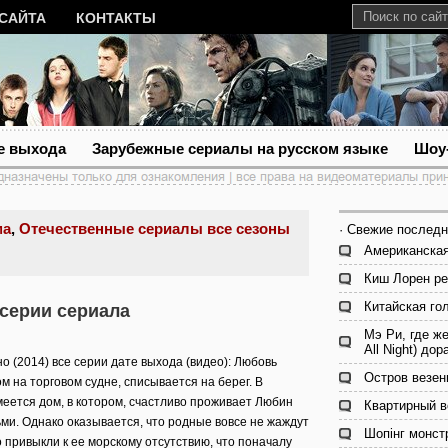
 САЙТА
КОНТАКТЫ
е выхода
Зарубежные сериалы на русском языке
Шоу
ма
,
Отечественные сериалы все сезоны
· Свежие последн
Американская
Киш Лорен ре
Китайская гол
 серии сериала
Мэ Ри, где ж
All Night) дор
 (2014) все серии дате выхода (видео): Любовь
Остров везен
м на торговом судне, списывается на берег. В
еется дом, в котором, счастливо проживает Любин
Квартирный в
ьми. Однако оказывается, что родные вовсе не жаждут
Шопінг монст
 привыкли к ее морскому отсутствию, что поначалу