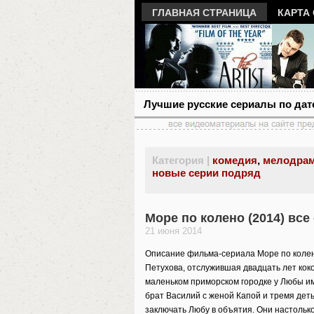
ГЛАВНАЯ СТРАНИЦА
КАРТА
Лучшие русские сериалы по дат
Категория |
комедия
,
мелодра
новые серии подряд
Море по колено (2014) все
21 июня 2014
Описание фильма-сериала Море по колено
Петухова, отслужившая двадцать лет коко
маленьком приморском городке у Любы им
брат Василий с женой Капой и тремя дет
заключать Любу в объятия. Они настолько