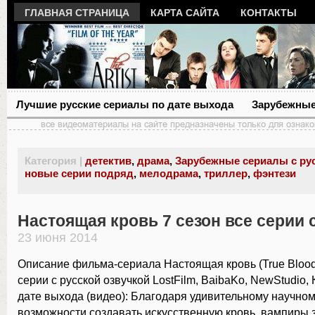
ГЛАВНАЯ СТРАНИЦА
КАРТА САЙТА
КОНТАКТЫ
Лучшие русские сериалы по дате выхода
Зарубежные
Категория |
детектив
,
драма
,
Зарубежные сериалы с ру
новые серии подряд
,
мелодрама
,
триллер
,
фэнтези
Настоящая кровь 7 сезон все серии 
23 июня 2014
Описание фильма-сериала Настоящая кровь (True Blood)
серии с русской озвучкой LostFilm, BaibaKo, NewStudio, 
дате выхода (видео): Благодаря удивительному научно
возможности создавать искусственную кровь, вампиры з