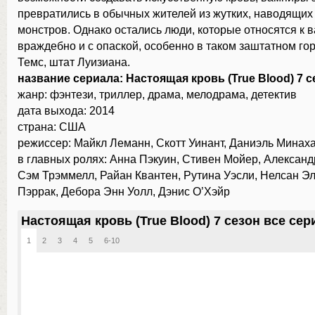
превратились в обычных жителей из жутких, наводящих
монстров. Однако остались люди, которые относятся к 
враждебно и с опаской, особенно в таком заштатном го
Темс, штат Луизиана.
название сериала: Настоящая кровь (True Blood) 7 с
жанр: фэнтези, триллер, драма, мелодрама, детектив
дата выхода: 2014
страна: США
режиссер: Майкл Леманн, Скотт Уинант, Даниэль Минах
в главных ролях: Анна Пэкуин, Стивен Мойер, Александ
Сэм Трэммелл, Райан Квантен, Рутина Уэсли, Нелсан Э
Пэррак, Дебора Энн Уолл, Дэнис О’Хэйр
Настоящая кровь (True Blood) 7 сезон все сер
1
2
3
4
5
6-10