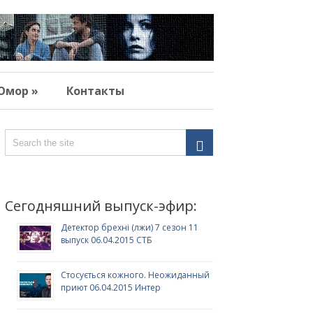
Юмор »
Контакты
Сегодняшний выпуск-эфир:
Детектор брехні (лжи) 7 сезон 11
выпуск 06.04.2015 СТБ
Стосується кожного. Неожиданный
приют 06.04.2015 Интер