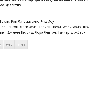
ама, детектив
Бакли, Рон Лагомарсино, Чад Лоу
Эшли Бенсон, Люси Хейл, Тройэн Эвери Беллисарио, Шэй
инг, Джанел Пэрриш, Лора Лейтон, Тайлер Блэкберн
5
6-10
11-15