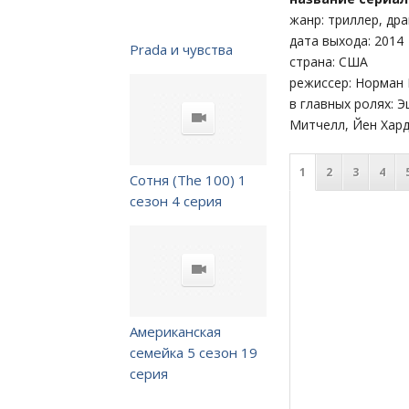
жанр: триллер, др
дата выхода: 2014
Prada и чувства
страна: США
режиссер: Норман 
в главных ролях: 
Митчелл, Йен Хард
1
2
3
4
Сотня (The 100) 1
сезон 4 серия
Американская
семейка 5 сезон 19
серия