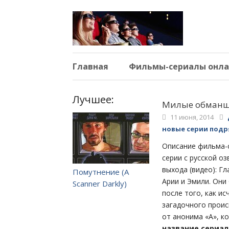
Главная
Фильмы-сериалы онла
Лучшее:
Милые обманщицы
11 июня, 2014
новые серии подр
Описание фильма-се
серии с русской оз
выхода (видео): Г
Помутнение (A
Арии и Эмили. Они
Scanner Darkly)
после того, как ис
загадочного прои
от анонима «A», к
название сериала