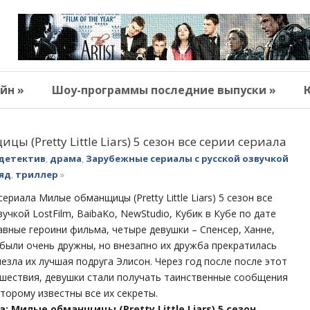
йн »
Шоу-программы последние выпуски »
 (Pretty Little Liars) 5 сезон все серии сериала
детектив
,
драма
,
Зарубежные сериалы с русской озвучкой
яд
,
триллер
»
риала Милые обманщицы (Pretty Little Liars) 5 сезон все
вучкой LostFilm, BaibaKo, NewStudio, Кубик в Кубе по дате
лавные героини фильма, четыре девушки – Спенсер, Ханне,
 были очень дружны, но внезапно их дружба прекратилась
чезла их лучшая подруга Элисон. Через год после после этот
сшествия, девушки стали получать таинственные сообщения
оторому известны все их секреты.
: Милые обманщицы (Pretty Little Liars) 5 сезон