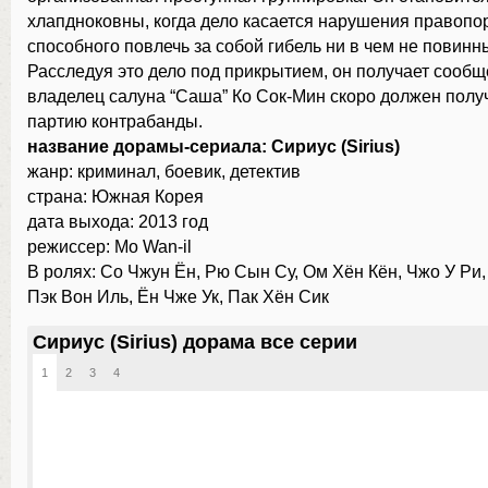
хлапдноковны, когда дело касается нарушения правопо
способного повлечь за собой гибель ни в чем не повинн
Расследуя это дело под прикрытием, он получает сообще
владелец салуна “Саша” Ко Сок-Мин скоро должен полу
партию контрабанды.
название дорамы-сериала: Сириус (Sirius)
жанр: криминал, боевик, детектив
страна: Южная Корея
дата выхода: 2013 год
режиссер: Mo Wan-il
В ролях: Со Чжун Ён, Рю Сын Су, Ом Хён Кён, Чжо У Ри
Пэк Вон Иль, Ён Чже Ук, Пак Хён Сик
Сириус (Sirius) дорама все серии
1
2
3
4