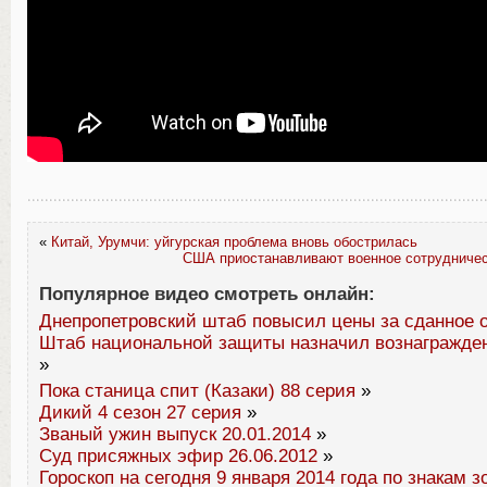
«
Китай, Урумчи: уйгурская проблема вновь обострилась
США приостанавливают военное сотрудничес
Популярное видео смотреть онлайн:
Днепропетровский штаб повысил цены за сданное 
Штаб национальной защиты назначил вознагражде
»
Пока станица спит (Казаки) 88 серия
»
Дикий 4 сезон 27 серия
»
Званый ужин выпуск 20.01.2014
»
Суд присяжных эфир 26.06.2012
»
Гороскоп на сегодня 9 января 2014 года по знакам з