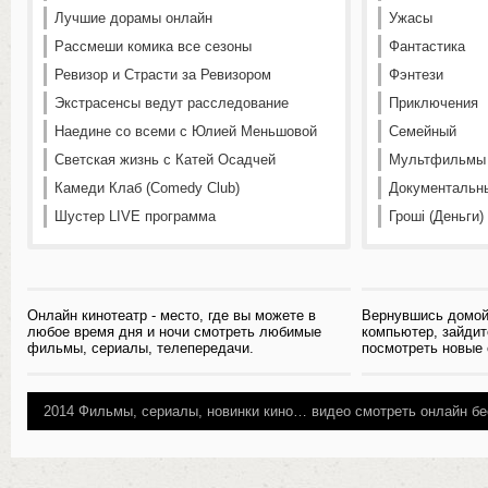
Лучшие дорамы онлайн
Ужасы
Рассмеши комика все сезоны
Фантастика
Ревизор и Страсти за Ревизором
Фэнтези
Экстрасенсы ведут расследование
Приключения
Наедине со всеми с Юлией Меньшовой
Семейный
Светская жизнь с Катей Осадчей
Мультфильмы
Камеди Клаб (Comedy Club)
Документальн
Шустер LIVE программа
Гроші (Деньги)
Онлайн кинотеатр - место, где вы можете в
Вернувшись домой
любое время дня и ночи смотреть любимые
компьютер, зайдит
фильмы, сериалы, телепередачи.
посмотреть новые
2014
Фильмы, сериалы, новинки кино…
видео смотреть онлайн бе