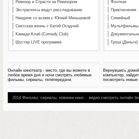
Ревизор и Страсти за Ревизором
Фэнтези
Экстрасенсы ведут расследование
Приключения
Наедине со всеми с Юлией Меньшовой
Семейный
Светская жизнь с Катей Осадчей
Мультфильмы
Камеди Клаб (Comedy Club)
Документальн
Шустер LIVE программа
Гроші (Деньги)
Онлайн кинотеатр - место, где вы можете в
Вернувшись домой
любое время дня и ночи смотреть любимые
компьютер, зайдит
фильмы, сериалы, телепередачи.
посмотреть новые
2014
Фильмы, сериалы, новинки кино…
видео смотреть онлайн бе