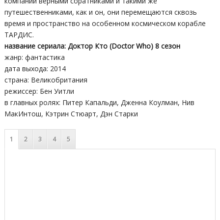
компании верными соратниками и такими же
путешественниками, как и он, они перемещаются сквозь
время и пространство на особенном космическом корабле
ТАРДИС.
название сериала: Доктор Кто (Doctor Who) 8 сезон
жанр: фантастика
дата выхода: 2014
страна: Великобритания
режиссер: Бен Уитли
в главных ролях: Питер Капальди, Дженна Коулман, Нив
МакИнтош, Кэтрин Стюарт, Дэн Старки
1
2
3
4
5