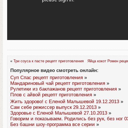
«
Три соуса к пасте рецепт приготовления
Яйца кокот Ромен реце
Популярное видео смотреть онлайн:
Суп Спас рецепт приготовления
»
Мандариновый чай рецепт приготовления
»
Рулетики из баклажанов рецепт приготовления
»
Плов с айвой рецепт приготовления
»
Жить здорово! с Еленой Малышевой 19.12.2013
»
Сам себе режиссер выпуск 29.12.2013
»
Здоровье с Еленой Малышевой 27.10.2013
»
Говорим и показываем. Родились без рук, без ног 0
Без башни шоу-программа все серии
»