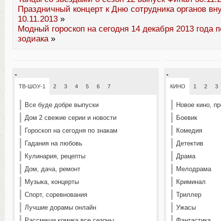
Праздничный концерт к Дню сотрудника органов вн
10.11.2013
»
Модный гороскоп на сегодня 14 декабря 2013 года п
зодиака
»
-
-
ТВ-ШОУ-1
2
3
4
5
6
7
КИНО
1
2
3
Все буде добре выпуски
Новое кино, п
Дом 2 свежие серии и новости
Боевик
Гороскоп на сегодня по знакам
Комедия
Гадания на любовь
Детектив
Кулинария, рецепты
Драма
Дом, дача, ремонт
Мелодрама
Музыка, концерты
Криминал
Спорт, соревнования
Триллер
Лучшие дорамы онлайн
Ужасы
Рассмеши комика все сезоны
Фантастика