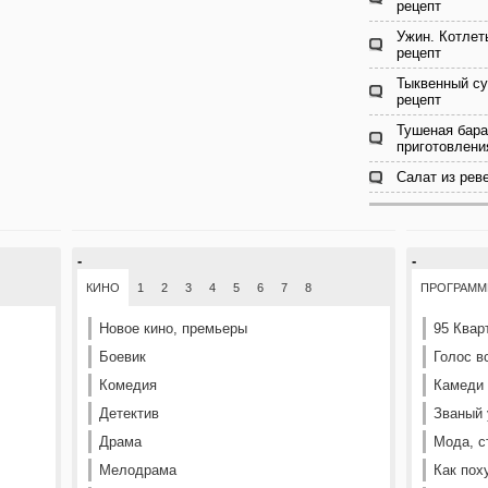
рецепт
Ужин. Котлет
рецепт
Тыквенный су
рецепт
Тушеная бара
приготовлени
Салат из рев
-
-
КИНО
1
2
3
4
5
6
7
8
ПРОГРАМ
Новое кино, премьеры
95 Квар
Боевик
Голос в
Комедия
Камеди
Детектив
Званый 
Драма
Мода, с
Мелодрама
Как пох