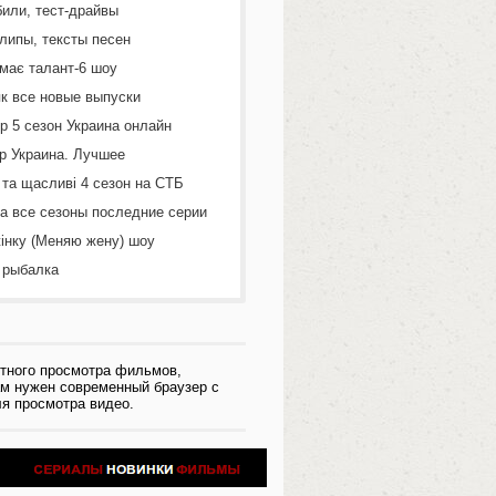
или, тест-драйвы
липы, тексты песен
 має талант-6 шоу
к все новые выпуски
р 5 сезон Украина онлайн
р Украина. Лучшее
 та щасливі 4 сезон на СТБ
а все сезоны последние серии
інку (Меняю жену) шоу
 рыбалка
тного просмотра фильмов,
ам нужен современный браузер с
я просмотра видео.