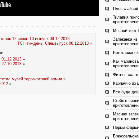
Плов с айвой
Тилапия по-п
приготовлени
Мясной торт 
 жінок 12 сезон 10 выпуск 08.12.2013
Запеканка из
ТСН тиждень. Спецвыпуск 08.12.2013
»
приготовлени
Вегетарианск
н:
 01.12.2013
»
Как маринова
 27.10.2013
»
приготовлени
Фитнес-салат
осетил музей терракотовой армии
»
Карпаччо из 
2012
»
Все буде доб
Стейк с яичн
приготовлени
Мясная запек
приготовлени
Перцы фарши
Брюссельская