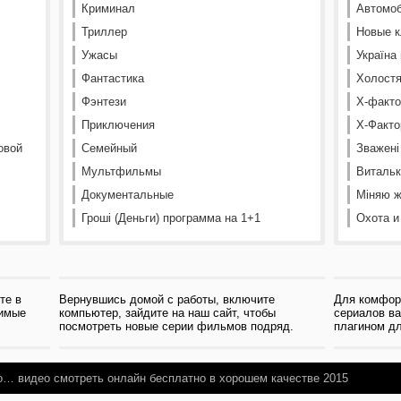
Криминал
Автомоб
Триллер
Новые к
Ужасы
Україна
Фантастика
Холостя
Фэнтези
Х-факто
Приключения
Х-Факто
овой
Семейный
Зважені
Мультфильмы
Витальк
Документальные
Міняю ж
Гроші (Деньги) программа на 1+1
Охота и
те в
Вернувшись домой с работы, включите
Для комфор
бимые
компьютер, зайдите на наш сайт, чтобы
сериалов в
посмотреть новые серии фильмов подряд.
плагином дл
но…
видео смотреть онлайн бесплатно в хорошем качестве 2015