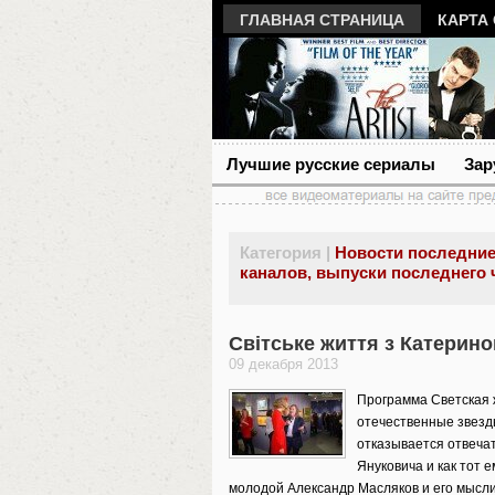
ГЛАВНАЯ СТРАНИЦА
КАРТА
Лучшие русские сериалы
Зар
Категория |
Новости последние
каналов, выпуски последнего 
Світське життя з Катерин
09 декабря 2013
Программа Светская ж
отечественные звезд
отказывается отвечат
Януковича и как тот е
молодой Александр Масляков и его мысли