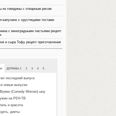
ы из говядины с отварным рисом
п-капучино с хрустящими тостами
нина с виноградными листьями рецепт
я
еня и сыра Тофу рецепт приготовления
МЫ
ДОРАМЫ-1
2
3
4
5
тал последний выпуск
се новые выпуски
 Вумен (Comedy Woman) шоу
ужин на РЕН-ТВ
тиль и красота
удеть, диеты