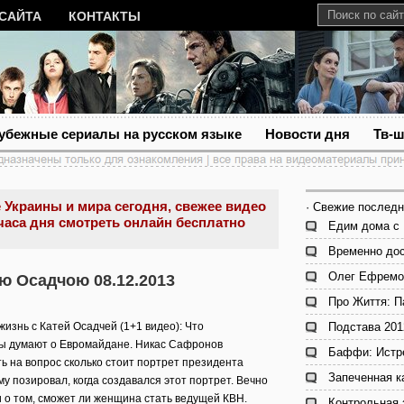
 САЙТА
КОНТАКТЫ
убежные сериалы на русском языке
Новости дня
Тв-
 Украины и мира сегодня, свежее видео
· Свежие последн
часа дня смотреть онлайн бесплатно
Едим дома с 
Временно дос
Олег Ефремов
ою Осадчою 08.12.2013
Про Життя: П
изнь с Катей Осадчей (1+1 видео): Что
Подстава 201
ы думают о Евромайдане. Никас Сафронов
Баффи: Истре
ь на вопрос сколько стоит портрет президента
Запеченная к
му позировал, когда создавался этот портрет. Вечно
 о том, сможет ли женщина стать ведущей КВН.
Контрольная 