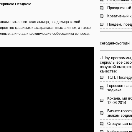
Катериною Осадчою
Праздничный 
Креативный к
 знаменитая светская львица, владелица самой
Поедем, поед
ероятно красивых и экстравагантных шляпок, а также
енные, а иногда и шокирующие собеседника вопросы.
сегодня-сьогодні 
· Шоу-программы,
сериалы все сезо
озвучкой смотрет
качестве:
ТСН. Последн
Гороскоп на с
зодиака
Кохана, ми в
12.08.2014
Бизнес-гороск
знакам зодиа
Стосується к
Кабачковая и