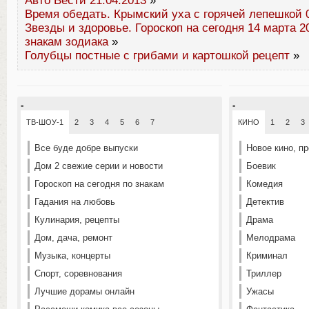
Авто Вести 21.04.2013
»
Время обедать. Крымский уха с горячей лепешкой 0
Звезды и здоровье. Гороскоп на сегодня 14 марта 2
знакам зодиака
»
Голубцы постные с грибами и картошкой рецепт
»
-
-
ТВ-ШОУ-1
2
3
4
5
6
7
КИНО
1
2
3
Все буде добре выпуски
Новое кино, п
Дом 2 свежие серии и новости
Боевик
Гороскоп на сегодня по знакам
Комедия
Гадания на любовь
Детектив
Кулинария, рецепты
Драма
Дом, дача, ремонт
Мелодрама
Музыка, концерты
Криминал
Спорт, соревнования
Триллер
Лучшие дорамы онлайн
Ужасы