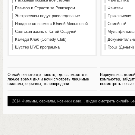
Рассмеши комика все сезоны
Фантастика
Ревизор и Страсти за Ревизором
Фэнтези
Экстрасенсы ведут расследование
Приключения
Наедине со всеми с Юлией Меньшовой
Семейный
Светская жизнь с Катей Осадчей
Мультфильмы
Камеди Клаб (Comedy Club)
Документальн
Шустер LIVE программа
Гроші (Деньги)
Онлайн кинотеатр - место, где вы можете в
Вернувшись домой
любое время дня и ночи смотреть любимые
компьютер, зайдит
фильмы, сериалы, телепередачи.
посмотреть новые
2014
Фильмы, сериалы, новинки кино…
видео смотреть онлайн бе