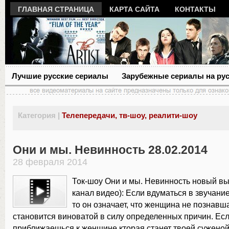
ГЛАВНАЯ СТРАНИЦА
КАРТА САЙТА
КОНТАКТЫ
Лучшие русские сериалы
Зарубежные сериалы на ру
Категория |
Телепередачи, тв-шоу, реалити-шоу
Они и мы. Невинность 28.02.2014
28 февраля 2014
Ток-шоу Они и мы. Невинность новый в
канал видео): Если вдуматься в звучание
то он означает, что женщина не познавш
становится виноватой в силу определенных причин. Ес
приближаешься к женщине кторая станет твоей суженой,