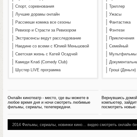
Спорт, соревнования
Триллер
Лучшие дорамы онлайн
Ужасы
Рассмеши комика все сезоны
Фантастика
Ревизор и Страсти за Ревизором
Фэнтези
Экстрасенсы ведут расследование
Приключения
Наедине со всеми с Юлией Меньшовой
Семейный
Светская жизнь с Катей Осадчей
Мультфильмы
Камеди Клаб (Comedy Club)
Документальн
Шустер LIVE программа
Гроші (Деньги)
Онлайн кинотеатр - место, где вы можете в
Вернувшись домой
любое время дня и ночи смотреть любимые
компьютер, зайдит
фильмы, сериалы, телепередачи.
посмотреть новые
2014
Фильмы, сериалы, новинки кино…
видео смотреть онлайн бе