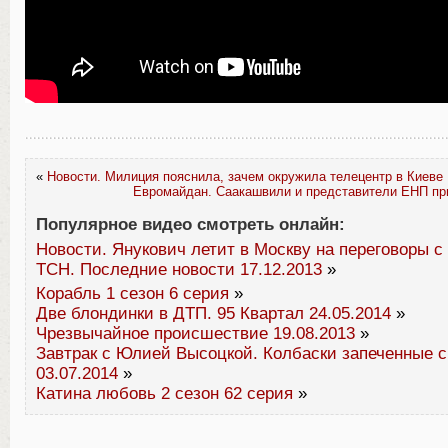
«
Новости. Милиция пояснила, зачем окружила телецентр в Киеве
Евромайдан. Саакашвили и представители ЕНП пр
Популярное видео смотреть онлайн:
Новости. Янукович летит в Москву на переговоры 
ТСН. Последние новости 17.12.2013
»
Корабль 1 сезон 6 серия
»
Две блондинки в ДТП. 95 Квартал 24.05.2014
»
Чрезвычайное происшествие 19.08.2013
»
Завтрак с Юлией Высоцкой. Колбаски запеченные 
03.07.2014
»
Катина любовь 2 сезон 62 серия
»