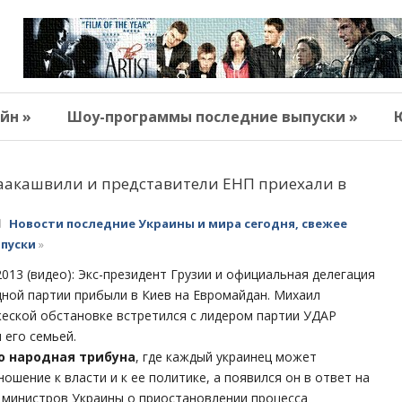
йн »
Шоу-программы последние выпуски »
аакашвили и представители ЕНП приехали в
Новости последние Украины и мира сегодня, свежее
ыпуски
»
2013 (видео): Экс-президент Грузии и официальная делегация
ной партии прибыли в Киев на Евромайдан. Михаил
еской обстановке встретился с лидером партии УДАР
 его семьей.
о народная трибуна
, где каждый украинец может
ошение к власти и к ее политике, а появился он в ответ на
 министров Украины о приостановлении процесса