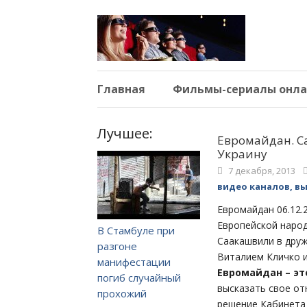
Главная
Фильмы-сериалы онла
Лучшее:
Евромайдан. С
Украину
7 декабря, 2013
видео каналов, в
Евромайдан 06.12.
Европейской народ
В Стамбуле при
Саакашвили в друж
разгоне
Виталием Кличко и
манифестации
Евромайдан – эт
погиб случайный
высказать свое отн
прохожий
решение Кабинета