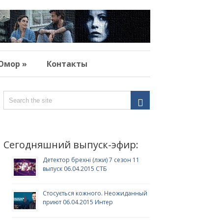
Юмор »
Контакты
Сегодняшний выпуск-эфир:
Детектор брехні (лжи) 7 сезон 11
выпуск 06.04.2015 СТБ
Стосується кожного. Неожиданный
приют 06.04.2015 Интер