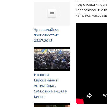
подготовки к подп
Евросоюзом. В отв
начались массовые
Чрезвычайное
происшествие
05.07.2013
Новости.
Евромайдан и
Антимайдан.
Субботние акции в
Киеве