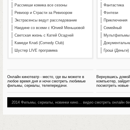
Рассмеши комика все сезоны
Фантастика
Ревизор и Страсти за Ревизором
Фэнтези
Экстрасенсы ведут расследование
Приключения
Наедине со всеми с Юлией Меньшовой
Семейный
Светская жизнь с Катей Осадчей
Мультфильмы
Камеди Клаб (Comedy Club)
Документальн
Шустер LIVE программа
Гроші (Деньги)
Онлайн кинотеатр - место, где вы можете в
Вернувшись домой
любое время дня и ночи смотреть любимые
компьютер, зайдит
фильмы, сериалы, телепередачи.
посмотреть новые
2014
Фильмы, сериалы, новинки кино…
видео смотреть онлайн бе