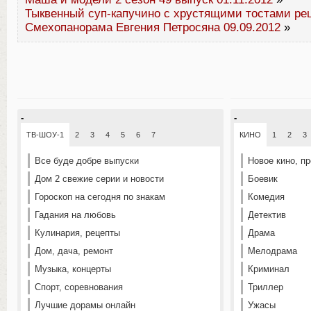
Тыквенный суп-капучино с хрустящими тостами ре
Смехопанорама Евгения Петросяна 09.09.2012
»
-
-
ТВ-ШОУ-1
2
3
4
5
6
7
КИНО
1
2
3
Все буде добре выпуски
Новое кино, п
Дом 2 свежие серии и новости
Боевик
Гороскоп на сегодня по знакам
Комедия
Гадания на любовь
Детектив
Кулинария, рецепты
Драма
Дом, дача, ремонт
Мелодрама
Музыка, концерты
Криминал
Спорт, соревнования
Триллер
Лучшие дорамы онлайн
Ужасы