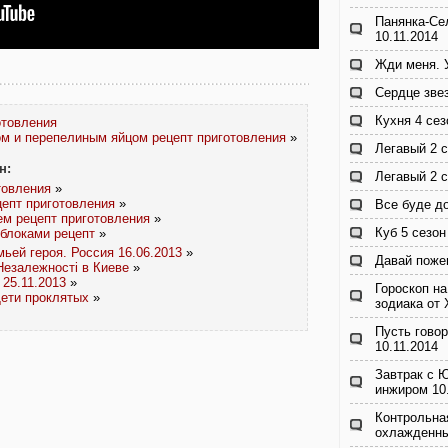
Панянка-Се
10.11.2014
Жди меня. У
Сердце зве
Кухня 4 сез
отовления
м и перепелиным яйцом рецепт приготовления
»
Легавый 2 
н:
Легавый 2 
товления
»
епт приготовления
»
Все буде до
ем рецепт приготовления
»
Куб 5 сезон
яблоками рецепт
»
ьей героя. Россия 16.06.2013
»
Давай поже
Незалежності в Киеве
»
25.11.2013
»
Гороскоп на
Дети проклятых
»
зодиака от
Пусть говор
10.11.2014
Завтрак с 
инжиром 10
Контрольна
охлажденны