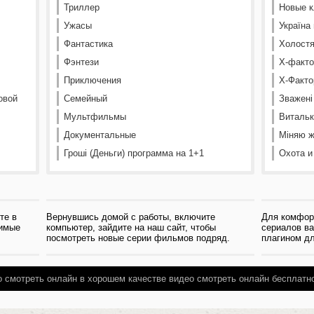
Триллер
Новые к
Ужасы
Україна
Фантастика
Холостя
Фэнтези
Х-факто
Приключения
Х-Факто
овой
Семейный
Зважені
Мультфильмы
Витальк
Документальные
Міняю ж
Гроші (Деньги) программа на 1+1
Охота и
те в
Вернувшись домой с работы, включите
Для комфор
бимые
компьютер, зайдите на наш сайт, чтобы
сериалов в
посмотреть новые серии фильмов подряд.
плагином дл
о смотреть онлайн в хорошем качестве
видео смотреть онлайн бесплатно