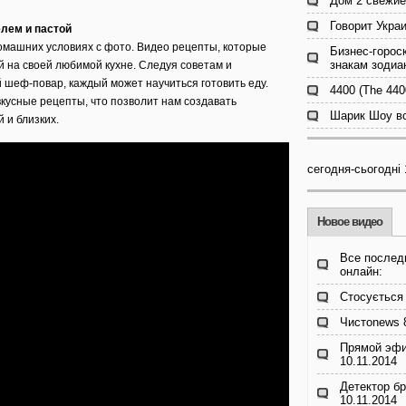
Дом 2 свежие
Говорит Украи
елем и пастой
домашних условиях с фото. Видео рецепты, которые
Бизнес-гороск
знакам зодиа
 на своей любимой кухне. Следуя советам и
 шеф-повар, каждый может научиться готовить еду.
4400 (The 440
кусные рецепты, что позволит нам создавать
Шарик Шоу вс
 и близких.
сегодня-сьогодні
Новое видео
Все послед
онлайн:
Стосується 
Чистоnews 8
Прямой эфи
10.11.2014
Детектор бр
10.11.2014