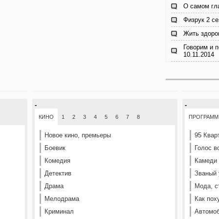
О самом гл
Физрук 2 се
Жить здоро
Говорим и 
10.11.2014
-
-
КИНО
1
2
3
4
5
6
7
8
ПРОГРАМ
Новое кино, премьеры
95 Квар
Боевик
Голос в
Комедия
Камеди
Детектив
Званый 
Драма
Мода, с
Мелодрама
Как пох
Криминал
Автомоб