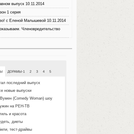
авном выпуск 10.11.2014
зон 1 серия
во! с Еленой Малышевой 10.11.2014
показываем. Членовредительство
МЫ
ДОРАМЫ-1
2
3
4
5
тал последний выпуск
се новые выпуски
 Вумен (Comedy Woman) шоу
ужин на РЕН-ТВ
тиль и красота
удеть, диеты
или, тест-драйвы