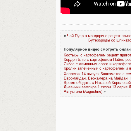
«
Чай Пуэр в мандарине рецепт приг
Бутерброды со шпинато
Популярное видео смотреть онлай
Костыбы с картофелем рецепт приго
Кордон Блю с картофелем Пайль рец
Сибас с лимонным сорго и картофел
Кролик запеченный с картофелем и 
Холостяк 14 выпуск Знакомство с сем
Евромайдан. Вебкамера на Майданi 
Время обедать с Наташей Королевой 
Дневники вампира 1 сезон 13 серия 
Августина (Augustine)
»