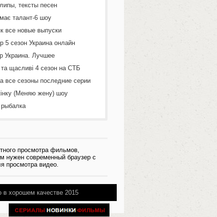
липы, тексты песен
 має талант-6 шоу
к все новые выпуски
р 5 сезон Украина онлайн
р Украина. Лучшее
 та щасливі 4 сезон на СТБ
а все сезоны последние серии
інку (Меняю жену) шоу
 рыбалка
тного просмотра фильмов,
ам нужен современный браузер с
я просмотра видео.
 в хорошем качестве 2015