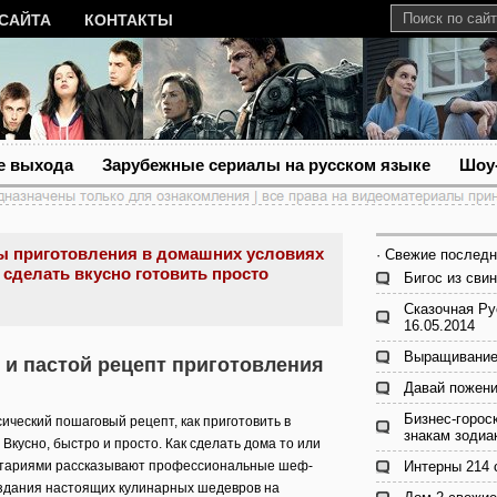
 САЙТА
КОНТАКТЫ
е выхода
Зарубежные сериалы на русском языке
Шоу
ы приготовления в домашних условиях
· Свежие последн
 сделать вкусно готовить просто
Бигос из сви
Сказочная Ру
16.05.2014
Выращивание 
 и пастой рецепт приготовления
Давай пожени
Бизнес-горос
сический пошаговый рецепт, как приготовить в
знакам зодиа
Вкусно, быстро и просто. Как сделать дома то или
ентариями рассказывают профессиональные шеф-
Интерны 214 
оздания настоящих кулинарных шедевров на