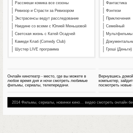
Рассмеши комика все сезоны
Фантастика
Ревизор и Страсти за Ревизором
Фэнтези
Экстрасенсы ведут расследование
Приключения
Наедине со всеми с Юлией Меньшовой
Семейный
Светская жизнь с Катей Осадчей
Мультфильмы
Камеди Клаб (Comedy Club)
Документальн
Шустер LIVE программа
Гроші (Деньги)
Онлайн кинотеатр - место, где вы можете в
Вернувшись домой
любое время дня и ночи смотреть любимые
компьютер, зайдит
фильмы, сериалы, телепередачи.
посмотреть новые
2014
Фильмы, сериалы, новинки кино…
видео смотреть онлайн бе