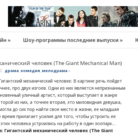
йн »
Шоу-программы последние выпуски »
анический человек (The Giant Mechanical Man)
драма
,
комедия
,
мелодрама
»
игантский механический человек: В картине речь пойдет
очнее, про двух изгоев. Одни из них является непризнанным
новенный уличный артист, который выступает в жанре
Второй из них, а точнее вторая, это миловидная девушка,
смогла до сих пор найти свое место в жизни, ее младшая
е время прилагает усилия для того, чтобы устроить ее
 этих человека устроились на работу в один зоопарк…
: Гигантский механический человек (The Giant