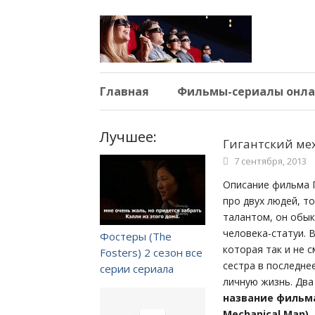
Главная
Фильмы-сериалы онла
Лучшее:
Гигантский мех
7 сентября, 2013
Описание фильма Г
про двух людей, т
талантом, он обык
человека-статуи. 
Фостеры (The
которая так и не 
Fosters) 2 сезон все
сестра в последне
серии сериала
личную жизнь. Два
название фильма
Mechanical Man)