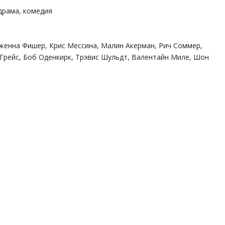
драма, комедия
Дженна Фишер, Крис Мессина, Малин Акерман, Рич Соммер,
Грейс, Боб Оденкирк, Трэвис Шульдт, Валентайн Миле, Шон