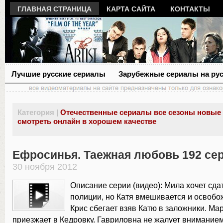
ГЛАВНАЯ СТРАНИЦА
КАРТА САЙТА
КОНТАКТЫ
Лучшие русские сериалы
Зарубежные сериалы на ру
Категория |
Отечественные сериалы все сезоны новые
смотреть онлайн в хорошем качестве
Ефросинья. Таежная любовь 192 се
30 ноября 2012
Описание серии (видео): Мила хочет сда
полиции, но Катя вмешивается и освобо
Крис сбегает взяв Катю в заложники. Ма
приезжает в Кедровку. Гавриловна не жалует внимание