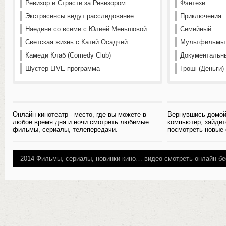
Ревизор и Страсти за Ревизором
Фэнтези
Экстрасенсы ведут расследование
Приключения
Наедине со всеми с Юлией Меньшовой
Семейный
Светская жизнь с Катей Осадчей
Мультфильмы
Камеди Клаб (Comedy Club)
Документальн
Шустер LIVE программа
Гроші (Деньги)
Онлайн кинотеатр - место, где вы можете в
Вернувшись домой
любое время дня и ночи смотреть любимые
компьютер, зайдит
фильмы, сериалы, телепередачи.
посмотреть новые
2014
Фильмы, сериалы, новинки кино…
видео смотреть онлайн бе