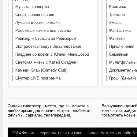
Музыка, концерты
Криминал
Спорт, соревнования
Триллер
Лучшие дорамы онлайн
Ужасы
Рассмеши комика все сезоны
Фантастика
Ревизор и Страсти за Ревизором
Фэнтези
Экстрасенсы ведут расследование
Приключения
Наедине со всеми с Юлией Меньшовой
Семейный
Светская жизнь с Катей Осадчей
Мультфильмы
Камеди Клаб (Comedy Club)
Документальн
Шустер LIVE программа
Гроші (Деньги)
Онлайн кинотеатр - место, где вы можете в
Вернувшись домой
любое время дня и ночи смотреть любимые
компьютер, зайдит
фильмы, сериалы, телепередачи.
посмотреть новые
2014
Фильмы, сериалы, новинки кино…
видео смотреть онлайн бе