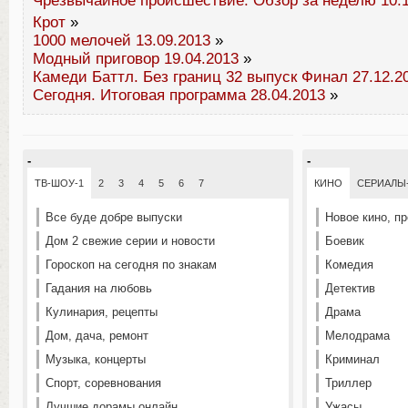
Чрезвычайное происшествие. Обзор за неделю 10.1
Крот
»
1000 мелочей 13.09.2013
»
Модный приговор 19.04.2013
»
Камеди Баттл. Без границ 32 выпуск Финал 27.12.2
Сегодня. Итоговая программа 28.04.2013
»
-
-
ТВ-ШОУ-1
2
3
4
5
6
7
КИНО
СЕРИАЛЫ
Все буде добре выпуски
Новое кино, п
Дом 2 свежие серии и новости
Боевик
Гороскоп на сегодня по знакам
Комедия
Гадания на любовь
Детектив
Кулинария, рецепты
Драма
Дом, дача, ремонт
Мелодрама
Музыка, концерты
Криминал
Спорт, соревнования
Триллер
Лучшие дорамы онлайн
Ужасы