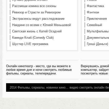
Рассмеши комика все сезоны
Фантастика
Ревизор и Страсти за Ревизором
Фэнтези
Экстрасенсы ведут расследование
Приключения
Наедине со всеми с Юлией Меньшовой
Семейный
Светская жизнь с Катей Осадчей
Мультфильмы
Камеди Клаб (Comedy Club)
Документальн
Шустер LIVE программа
Гроші (Деньги)
Онлайн кинотеатр - место, где вы можете в
Вернувшись домой
любое время дня и ночи смотреть любимые
компьютер, зайдит
фильмы, сериалы, телепередачи.
посмотреть новые
2014
Фильмы, сериалы, новинки кино…
видео смотреть онлайн бе