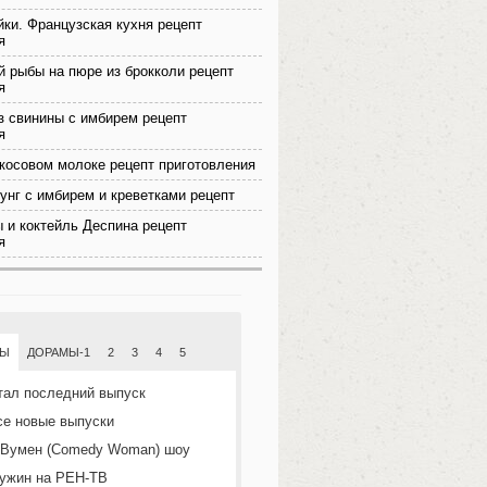
йки. Французская кухня рецепт
я
й рыбы на пюре из брокколи рецепт
я
 свинины с имбирем рецепт
я
окосовом молоке рецепт приготовления
унг с имбирем и креветками рецепт
 и коктейль Деспина рецепт
я
МЫ
ДОРАМЫ-1
2
3
4
5
тал последний выпуск
се новые выпуски
 Вумен (Comedy Woman) шоу
ужин на РЕН-ТВ