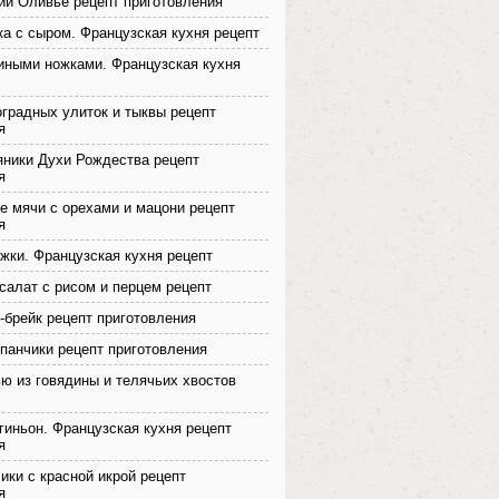
ий Оливье рецепт приготовления
а с сыром. Французская кухня рецепт
иными ножками. Французская кухня
оградных улиток и тыквы рецепт
я
ники Духи Рождества рецепт
я
 мячи с орехами и мацони рецепт
я
жки. Французская кухня рецепт
салат с рисом и перцем рецепт
брейк рецепт приготовления
анчики рецепт приготовления
ю из говядины и телячьих хвостов
гиньон. Французская кухня рецепт
я
ики с красной икрой рецепт
я