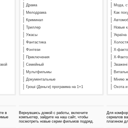
Драма
Мода, с
Мелодрама
Как пох
Криминал
Автомоб
Триллер
Новые к
Ужасы
Україна
Фантастика
Холостя
Фэнтези
Х-факто
Приключения
Х-Факто
овой
Семейный
Зважені
Мультфильмы
Витальк
Документальные
Міняю ж
Гроші (Деньги) программа на 1+1
Охота и
те в
Вернувшись домой с работы, включите
Для комфор
бимые
компьютер, зайдите на наш сайт, чтобы
сериалов в
посмотреть новые серии фильмов подряд.
плагином дл