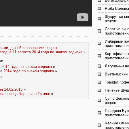
Вегетарианск
Рыба Валевск
Шукрут со св
рецепт
Салат из вин
приготовлени
Имбирные пря
приготовлени
ками, дыней и ананасами рецепт
егодня 11 августа 2014 года по знакам зодиака
»
Картофельные
приготовлени
н:
Лягушачьи но
а 2014 года по знакам зодиака
»
та 2014 года по знакам зодиака
»
Вьетнамский 
»
Трайфл Кофе-
ия 14.02.2013
»
Печенье Шушп
ова принца Чарльза о Путине
»
Суп с фасоль
рецепт
Говядина Бур
приготовлени
Черные блинч
приготовлени