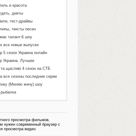
тиль и красота
удеть, диеты
или, тест-драйвы
липы, тексты песен
 має талант-6 шоу
к все новые выпуски
р 5 сезон Украина онлайн
р Украина. Лучшее
 та щасливі 4 сезон на СТБ
а все сезоны последние серии
інку (Меняю жену) шоу
 рыбалка
тного просмотра фильмов,
ам нужен современный браузер с
я просмотра видео.