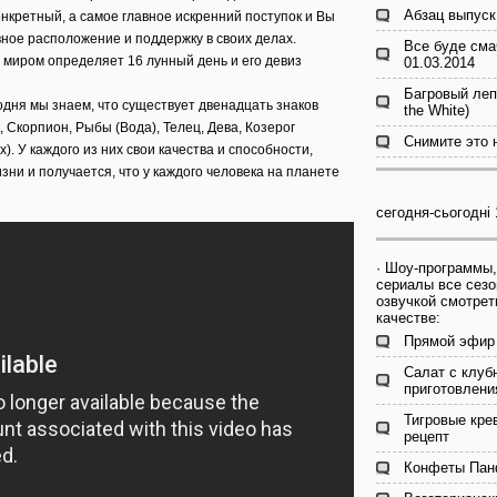
Абзац выпуск
нкретный, а самое главное искренний поступок и Вы
ное расположение и поддержку в своих делах.
Все буде сма
миром определяет 16 лунный день и его девиз
01.03.2014
Багровый леп
дня мы знаем, что существует двенадцать знаков
the White)
к, Скорпион, Рыбы (Вода), Телец, Дева, Козерог
Снимите это 
). У каждого из них свои качества и способности,
ни и получается, что у каждого человека на планете
сегодня-сьогодні 
· Шоу-программы,
сериалы все сезо
озвучкой смотрет
качестве:
Прямой эфир 
Салат с клуб
приготовлени
Тигровые кре
рецепт
Конфеты Панф