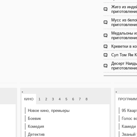
Жиго из инде
приготовлени
Мусс из бело
приготовлени
Медальоны из
приготовлени
Креветки в к
Суп Том Ям К
Десерт Наяды
приготовлени
-
-
КИНО
1
2
3
4
5
6
7
8
ПРОГРАМ
Новое кино, премьеры
95 Квар
Боевик
Голос в
Комедия
Камеди
Детектив
Званый 