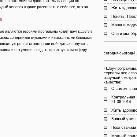
ке на автомобили дополнительных опций по
дый человек вправе рассказать о себе все, что он
Жить здорово
Понять. Прос
ТВ
Маша и модел
е являются героями программы ходят друг к другу в
Они и мы. Ук
ь своих соперников вкусными и изысканными блюдами
ловажную роль в стремлении победить и получить
озяина и его умение создать приятную атмосферу
сегодня-сьогодні 
· Шоу-программы,
сериалы все сезо
озвучкой смотрет
качестве:
О самом глав
Контрольная 
21.08.2014
Жить здорово
Званый ужин 
Пока станица 
Модный приго