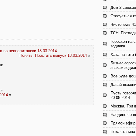
Дом 2 свежие
Стосується к
Чистоnews 41
ТСН. Последн
Гороскоп на с
зодиака
а по-неаполитански 18.03.2014
Хата на тата 
Понять. Простить выпуск 18.03.2014
»
Бизнес-гороск
н:
знакам зодиа
Все буде доб
Давай пожени
»
Пусть говоря
2014
»
20.08.2014
Москва. Три в
Наедине со в
Прямой эфир 
Пока станица 