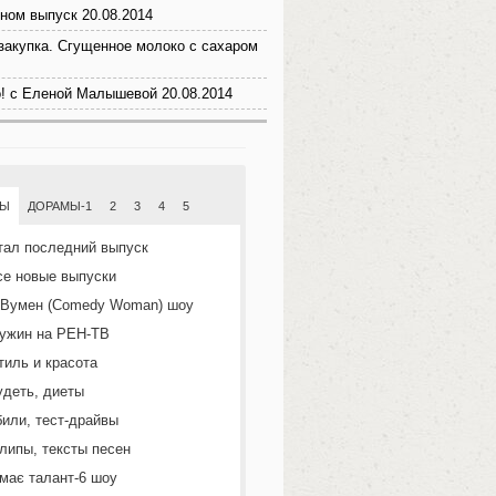
ном выпуск 20.08.2014
закупка. Сгущенное молоко с сахаром
! с Еленой Малышевой 20.08.2014
МЫ
ДОРАМЫ-1
2
3
4
5
тал последний выпуск
се новые выпуски
 Вумен (Comedy Woman) шоу
ужин на РЕН-ТВ
тиль и красота
удеть, диеты
или, тест-драйвы
липы, тексты песен
 має талант-6 шоу