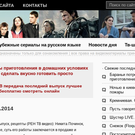
 САЙТА
КОНТАКТЫ
убежные сериалы на русском языке
Новости дня
Тв-
ы приготовления в домашних условиях
· Свежие последн
 сделать вкусно готовить просто
Бараньи потр
приготовлени
В передача последний выпуск лучшее
Ночью в киев
бесплатно смотреть онлайн
пожары
Кремниевая. 
.2014
Пусть говоря
Шустер LIVE.
пуск, рецепты (РЕН ТВ видео): Никита Починок,
Снежок (Floqu
е, суть его работы заключается в продаже и
Постскриптум