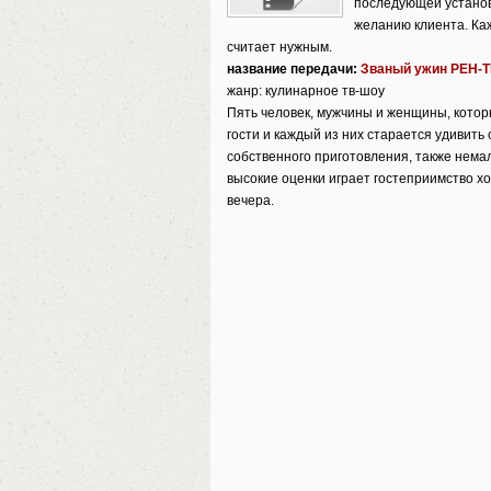
последующей установ
желанию клиента. Каж
считает нужным.
название передачи:
Званый ужин РЕН-
жанр: кулинарное тв-шоу
Пять человек, мужчины и женщины, которы
гости и каждый из них старается удивит
собственного приготовления, также нема
высокие оценки играет гостеприимство х
вечера.