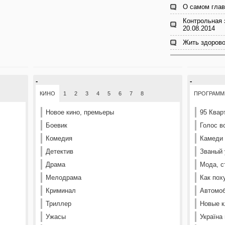
О самом глав
Контрольная 
20.08.2014
Жить здорово
-
-
КИНО
1
2
3
4
5
6
7
8
ПРОГРАМ
Новое кино, премьеры
95 Квар
Боевик
Голос в
Комедия
Камеди
Детектив
Званый 
Драма
Мода, с
Мелодрама
Как пох
Криминал
Автомоб
Триллер
Новые к
Ужасы
Україна