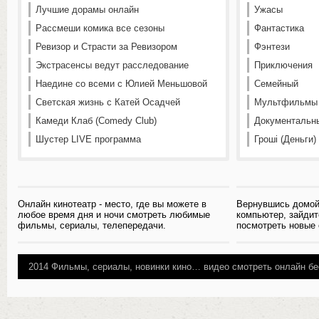
Лучшие дорамы онлайн
Ужасы
Рассмеши комика все сезоны
Фантастика
Ревизор и Страсти за Ревизором
Фэнтези
Экстрасенсы ведут расследование
Приключения
Наедине со всеми с Юлией Меньшовой
Семейный
Светская жизнь с Катей Осадчей
Мультфильмы
Камеди Клаб (Comedy Club)
Документальн
Шустер LIVE программа
Гроші (Деньги)
Онлайн кинотеатр - место, где вы можете в
Вернувшись домой
любое время дня и ночи смотреть любимые
компьютер, зайдит
фильмы, сериалы, телепередачи.
посмотреть новые
2014
Фильмы, сериалы, новинки кино…
видео смотреть онлайн бе