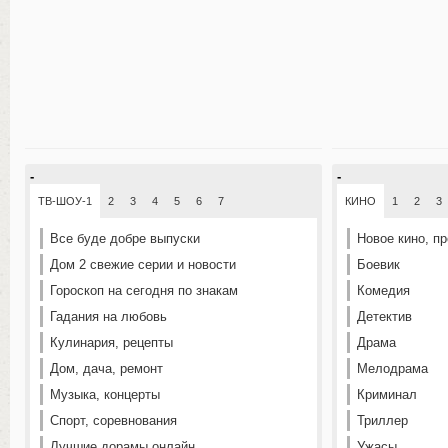
-
-
ТВ-ШОУ-1
2
3
4
5
6
7
КИНО
1
2
3
Все буде добре выпуски
Новое кино, п
Дом 2 свежие серии и новости
Боевик
Гороскоп на сегодня по знакам
Комедия
Гадания на любовь
Детектив
Кулинария, рецепты
Драма
Дом, дача, ремонт
Мелодрама
Музыка, концерты
Криминал
Спорт, соревнования
Триллер
Лучшие дорамы онлайн
Ужасы