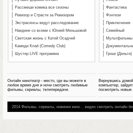
Рассмеши комика все сезоны
Фантастика
Ревизор и Страсти за Ревизором
Фэнтези
Экстрасенсы ведут расследование
Приключения
Наедине со всеми с Юлией Меньшовой
Семейный
Светская жизнь с Катей Осадчей
Мультфильмы
Камеди Клаб (Comedy Club)
Документальн
Шустер LIVE программа
Гроші (Деньги)
Онлайн кинотеатр - место, где вы можете в
Вернувшись домой
любое время дня и ночи смотреть любимые
компьютер, зайдит
фильмы, сериалы, телепередачи.
посмотреть новые
2014
Фильмы, сериалы, новинки кино…
видео смотреть онлайн бе