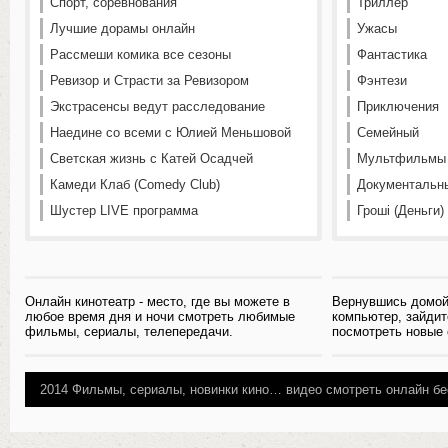
Спорт, соревнования
Триллер
Лучшие дорамы онлайн
Ужасы
Рассмеши комика все сезоны
Фантастика
Ревизор и Страсти за Ревизором
Фэнтези
Экстрасенсы ведут расследование
Приключения
Наедине со всеми с Юлией Меньшовой
Семейный
Светская жизнь с Катей Осадчей
Мультфильмы
Камеди Клаб (Comedy Club)
Документальн
Шустер LIVE программа
Гроші (Деньги)
Онлайн кинотеатр - место, где вы можете в
Вернувшись домой
любое время дня и ночи смотреть любимые
компьютер, зайдит
фильмы, сериалы, телепередачи.
посмотреть новые
2014
Фильмы, сериалы, новинки кино…
видео смотреть онлайн бе