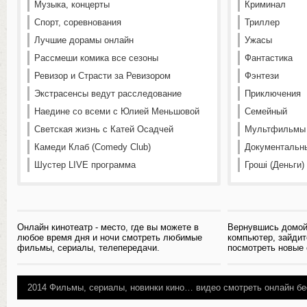
Музыка, концерты
Криминал
Спорт, соревнования
Триллер
Лучшие дорамы онлайн
Ужасы
Рассмеши комика все сезоны
Фантастика
Ревизор и Страсти за Ревизором
Фэнтези
Экстрасенсы ведут расследование
Приключения
Наедине со всеми с Юлией Меньшовой
Семейный
Светская жизнь с Катей Осадчей
Мультфильмы
Камеди Клаб (Comedy Club)
Документальн
Шустер LIVE программа
Гроші (Деньги)
Онлайн кинотеатр - место, где вы можете в
Вернувшись домой
любое время дня и ночи смотреть любимые
компьютер, зайдит
фильмы, сериалы, телепередачи.
посмотреть новые
2014
Фильмы, сериалы, новинки кино…
видео смотреть онлайн бе