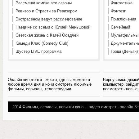
Рассмеши комика все сезоны
Фантастика
Ревизор и Страсти за Ревизором
Фэнтези
Экстрасенсы ведут расследование
Приключения
Наедине со всеми с Юлией Меньшовой
Семейный
Светская жизнь с Катей Осадчей
Мультфильмы
Камеди Клаб (Comedy Club)
Документальн
Шустер LIVE программа
Гроші (Деньги)
Онлайн кинотеатр - место, где вы можете в
Вернувшись домой
любое время дня и ночи смотреть любимые
компьютер, зайдит
фильмы, сериалы, телепередачи.
посмотреть новые
2014
Фильмы, сериалы, новинки кино…
видео смотреть онлайн бе