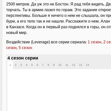
2500 метров. Да уж это не Бостон. Я рад тебя видеть. Дв
торчать. Ты в армии лазил по горам. Это задание откро
перспективы. Больше я ничего о нем не слышала, он п
бури, а его тело так и не нашли. Расскажите о нем. Ала
в Канзасе. Когда он в первый раз поднялся в горы, он о
новый мир.
Воздействие (Leverage) все серии сериала:
1 сезон
,
2 с
сезон
,
5 сезон
4 сезон серии
1
2
3
4
5
6
7
8
9
10
11
12
13
14