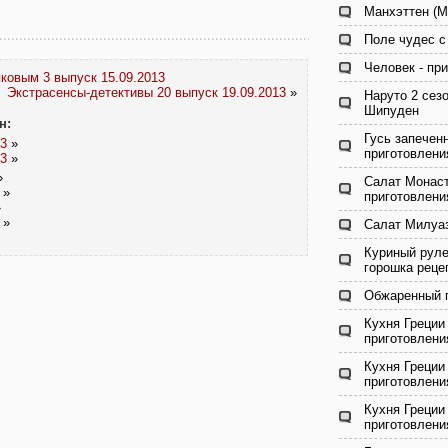
Манхэттен (M
Поле чудес с
Человек - пр
овым 3 выпуск 15.09.2013
Экстрасенсы-детективы 20 выпуск 19.09.2013
»
Наруто 2 сез
Шипуден
н:
Гусь запечен
13
»
приготовлени
13
»
»
Салат Монаст
»
приготовлени
»
»
Салат Милуаз
Куриный руле
горошка реце
Обжаренный г
Кухня Греции
приготовлени
Кухня Греции
приготовлени
Кухня Греции
приготовлени