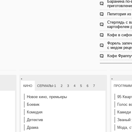
Баранина по-
приготовлени
Пепитория из
Стерлядь с 
картофелем 
Кофе в сифон
Форель запеч
с медом реце
Кофе Фраппуч
-
-
КИНО
СЕРИАЛЫ-1
2
3
4
5
6
7
ПРОГРАМ
Новое кино, премьеры
95 Квар
Боевик
Голос в
Комедия
Камеди
Детектив
Званый 
Драма
Мода, с