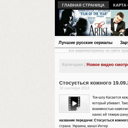
ГЛАВНАЯ СТРАНИЦА
КАРТА
Лучшие русские сериалы
Зар
Категория |
Новое видео смотр
Стосується кожного 19.09.
19 сентября 2013
Ток-шоу Касается кажд
который убивает. Так
взаимностью навязчив
нанес ей тяжкую рану
название передачи: Стосується кожног
страна: Украина, канал Интер