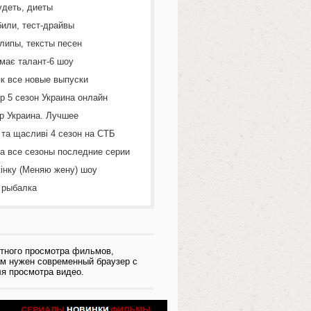
удеть, диеты
или, тест-драйвы
липы, тексты песен
 має талант-6 шоу
к все новые выпуски
р 5 сезон Украина онлайн
р Украина. Лучшее
 та щасливі 4 сезон на СТБ
а все сезоны последние серии
інку (Меняю жену) шоу
 рыбалка
тного просмотра фильмов,
ам нужен современный браузер с
я просмотра видео.