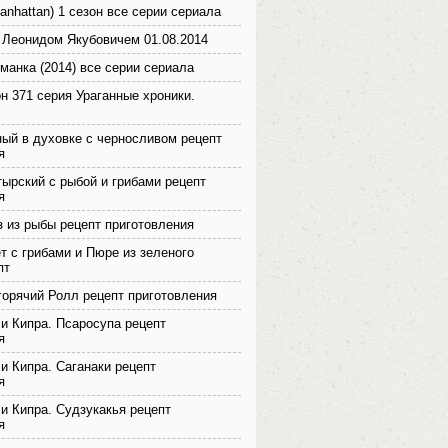
anhattan) 1 сезон все серии сериала
 Леонидом Якубовичем 01.08.2014
иманка (2014) все серии сериала
он 371 серия Ураганные хроники.
ный в духовке с черносливом рецепт
я
ырский с рыбой и грибами рецепт
я
 из рыбы рецепт приготовления
т с грибами и Пюре из зеленого
пт
орячий Ролл рецепт приготовления
 и Кипра. Псаросупа рецепт
я
 и Кипра. Саганаки рецепт
я
 и Кипра. Судзукакья рецепт
я