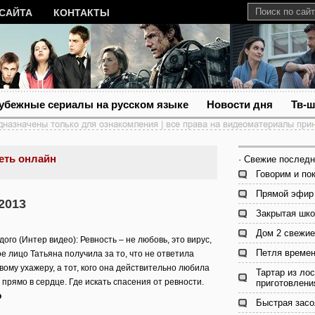
 САЙТА
КОНТАКТЫ
убежные сериалы на русском языке
Новости дня
Тв-
еть онлайн
· Свежие последн
Говорим и по
Прямой эфир 
2013
Закрытая шко
Дом 2 свежие
ого (Интер видео): Ревность – не любовь, это вирус,
Петля времен
ое лицо Татьяна получила за то, что не ответила
ому ухажеру, а тот, кого она действительно любила
Тартар из лос
 прямо в сердце. Где искать спасения от ревности.
приготовлени
о
Быстрая засо