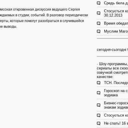
Средь бела д
миссная откровенная дискуссия ведущего Сергея
Стосується к
ждаемых в студии, событий. В разговор периодически
30.12.2013
ерты, которые помогут разобраться в случившейся
Время обедат
ые выводы.
Муслим Магом
сегодня-сьогодні 
· Шоу-программы,
сериалы все сезо
озвучкой смотрет
качестве:
ТСН. Последн
Гороскоп на с
зодиака
Бизнес-гороск
знакам зодиа
Стосується к
Не спать! 16