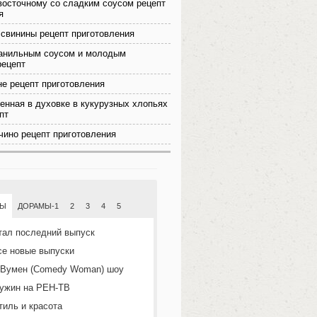
восточному со сладким соусом рецепт
я
 свинины рецепт приготовления
ванильным соусом и молодым
рецепт
е рецепт приготовления
енная в духовке в кукурузных хлопьях
пт
ино рецепт приготовления
МЫ
ДОРАМЫ-1
2
3
4
5
тал последний выпуск
се новые выпуски
 Вумен (Comedy Woman) шоу
ужин на РЕН-ТВ
тиль и красота