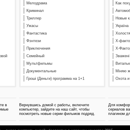
Мелодрама
Как пох
Криминал
Автомоб
Триллер
Новые к
Ужасы
Україна
Фантастика
Холостя
Фэнтези
Х-факто
Приключения
Х-Факто
овой
Семейный
Зважені
Мультфильмы
Витальк
Документальные
Міняю ж
Гроші (Деньги) программа на 1+1
Охота и
те в
Вернувшись домой с работы, включите
Для комфор
бимые
компьютер, зайдите на наш сайт, чтобы
сериалов в
посмотреть новые серии фильмов подряд.
плагином дл