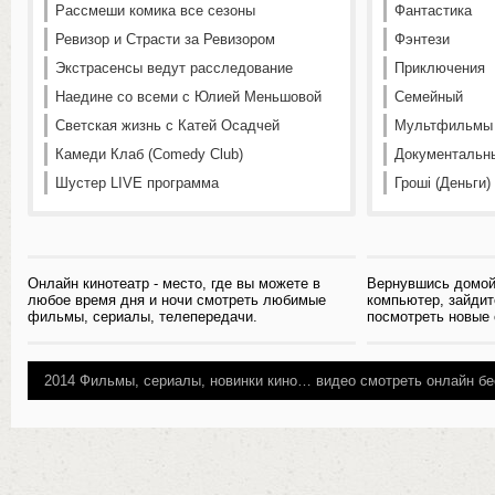
Рассмеши комика все сезоны
Фантастика
Ревизор и Страсти за Ревизором
Фэнтези
Экстрасенсы ведут расследование
Приключения
Наедине со всеми с Юлией Меньшовой
Семейный
Светская жизнь с Катей Осадчей
Мультфильмы
Камеди Клаб (Comedy Club)
Документальн
Шустер LIVE программа
Гроші (Деньги)
Онлайн кинотеатр - место, где вы можете в
Вернувшись домой
любое время дня и ночи смотреть любимые
компьютер, зайдит
фильмы, сериалы, телепередачи.
посмотреть новые
2014
Фильмы, сериалы, новинки кино…
видео смотреть онлайн бе