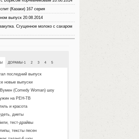
с Борисом Корчевниковым 20.08.2014
спит (Казаки) 167 серия
ном выпуск 20.08.2014
закупка. Сгущенное молоко с сахаром
МЫ
ДОРАМЫ-1
2
3
4
5
тал последний выпуск
се новые выпуски
 Вумен (Comedy Woman) шоу
ужин на РЕН-ТВ
тиль и красота
удеть, диеты
или, тест-драйвы
липы, тексты песен
 має талант-6 шоу