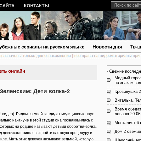
 САЙТА
КОНТАКТЫ
убежные сериалы на русском языке
Новости дня
Тв-
еть онлайн
· Свежие последн
Модный горос
по знакам зо
Зеленским: Дети волка-2
Кровинушка 2
Виталька. Те
Время обедат
лаваша 20.06
1 видео): Рядом со мной кандидат медицинских наук
ально накануне в этой студии она познакомилась с
Менталист 6 
 которых на родине называют детьми оборотня-волка.
Дом 2 свежие
ад девочкам пришлось пройти сложную процедуру и
фире. Мать этих девочек называют ведьмой, которую
ІНародний арт