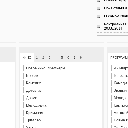
Прямой эфир 
Пока станица 
О самом глав
Контрольная 
20.08.2014
-
-
КИНО
1
2
3
4
5
6
7
8
ПРОГРАМ
Новое кино, премьеры
95 Квар
Боевик
Голос в
Комедия
Камеди
Детектив
Званый 
Драма
Мода, с
Мелодрама
Как пох
Криминал
Автомоб
Триллер
Новые к
Ужасы
Україна