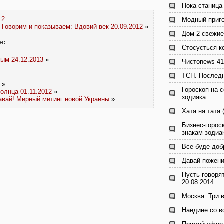
Пока станица 
12
Модный приго
Говорим и показываем: Вдовий век 20.09.2012
»
Дом 2 свежие
н:
Стосується к
ым 24.12.2013
»
Чистоnews 41
ТСН. Последн
»
Гороскоп на с
олнца 01.11.2012
»
зодиака
авай! Мирный митинг новой Украины
»
Хата на тата 
Бизнес-гороск
знакам зодиа
Все буде доб
Давай пожени
Пусть говоря
20.08.2014
Москва. Три в
Наедине со в