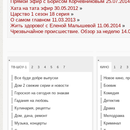
Прямой эфир с Борисом Корчевниковым 25.07.2014
Хата на тата эфир 30.05.2012
»
Царство 1 сезон 18 серия
»
О самом главном 11.03.2013
»
Жить здорово! с Еленой Малышевой 11.06.2014
»
Чрезвычайное происшествие. Обзор за неделю 14.0
-
-
ТВ-ШОУ-1
2
3
4
5
6
7
КИНО
1
2
3
Все буде добре выпуски
Новое кино, п
Дом 2 свежие серии и новости
Боевик
Гороскоп на сегодня по знакам
Комедия
Гадания на любовь
Детектив
Кулинария, рецепты
Драма
Дом, дача, ремонт
Мелодрама
Музыка, концерты
Криминал