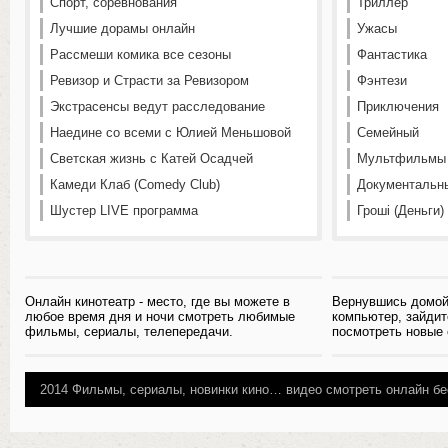
Спорт, соревнования
Триллер
Лучшие дорамы онлайн
Ужасы
Рассмеши комика все сезоны
Фантастика
Ревизор и Страсти за Ревизором
Фэнтези
Экстрасенсы ведут расследование
Приключения
Наедине со всеми с Юлией Меньшовой
Семейный
Светская жизнь с Катей Осадчей
Мультфильмы
Камеди Клаб (Comedy Club)
Документальн
Шустер LIVE программа
Гроші (Деньги)
Онлайн кинотеатр - место, где вы можете в
Вернувшись домой
любое время дня и ночи смотреть любимые
компьютер, зайдит
фильмы, сериалы, телепередачи.
посмотреть новые
2014
Фильмы, сериалы, новинки кино…
видео смотреть онлайн бе