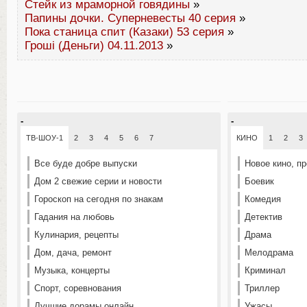
Стейк из мраморной говядины
»
Папины дочки. Суперневесты 40 серия
»
Пока станица спит (Казаки) 53 серия
»
Гроші (Деньги) 04.11.2013
»
-
-
ТВ-ШОУ-1
2
3
4
5
6
7
КИНО
1
2
3
Все буде добре выпуски
Новое кино, п
Дом 2 свежие серии и новости
Боевик
Гороскоп на сегодня по знакам
Комедия
Гадания на любовь
Детектив
Кулинария, рецепты
Драма
Дом, дача, ремонт
Мелодрама
Музыка, концерты
Криминал
Спорт, соревнования
Триллер
Лучшие дорамы онлайн
Ужасы