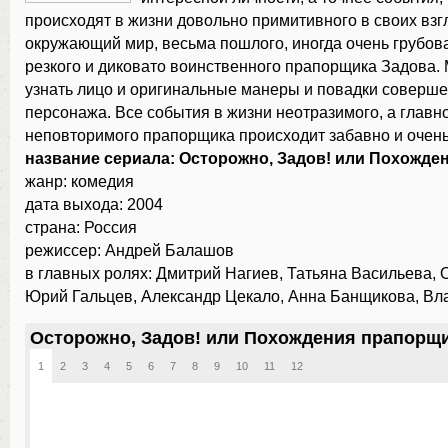
происходят в жизни довольно примитивного в своих взг
окружающий мир, весьма пошлого, иногда очень грубова
резкого и диковато воинственного прапорщика Задова.
узнать лицо и оригинальные манеры и повадки соверше
персонажа. Все события в жизни неотразимого, а главн
неповторимого прапорщика происходит забавно и очень
название сериала: Осторожно, Задов! или Похожде
жанр: комедия
дата выхода: 2004
страна: Россия
режиссер: Андрей Балашов
в главных ролях: Дмитрий Нагиев, Татьяна Васильева, 
Юрий Гальцев, Александр Цекало, Анна Банщикова, Вл
Осторожно, Задов! или Похождения прапорщи
1
2
3
4
5
6
7
8
9
10
11
12