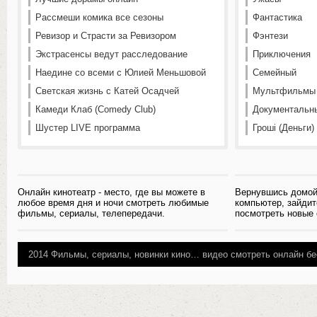
Рассмеши комика все сезоны
Фантастика
Ревизор и Страсти за Ревизором
Фэнтези
Экстрасенсы ведут расследование
Приключения
Наедине со всеми с Юлией Меньшовой
Семейный
Светская жизнь с Катей Осадчей
Мультфильмы
Камеди Клаб (Comedy Club)
Документальн
Шустер LIVE программа
Гроші (Деньги)
Онлайн кинотеатр - место, где вы можете в
Вернувшись домой
любое время дня и ночи смотреть любимые
компьютер, зайдит
фильмы, сериалы, телепередачи.
посмотреть новые
2014
Фильмы, сериалы, новинки кино…
видео смотреть онлайн бе