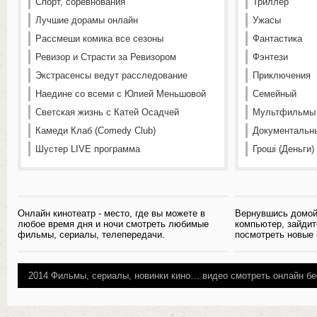
Спорт, соревнования
Триллер
Лучшие дорамы онлайн
Ужасы
Рассмеши комика все сезоны
Фантастика
Ревизор и Страсти за Ревизором
Фэнтези
Экстрасенсы ведут расследование
Приключения
Наедине со всеми с Юлией Меньшовой
Семейный
Светская жизнь с Катей Осадчей
Мультфильмы
Камеди Клаб (Comedy Club)
Документальн
Шустер LIVE программа
Гроші (Деньги)
Онлайн кинотеатр - место, где вы можете в
Вернувшись домой
любое время дня и ночи смотреть любимые
компьютер, зайдит
фильмы, сериалы, телепередачи.
посмотреть новые
2014
Фильмы, сериалы, новинки кино…
видео смотреть онлайн бе