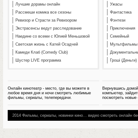
Лучшие дорамы онлайн
Ужасы
Рассмеши комика все сезоны
Фантастика
Ревизор и Страсти за Ревизором
Фэнтези
Экстрасенсы ведут расследование
Приключения
Наедине со всеми с Юлией Меньшовой
Семейный
Светская жизнь с Катей Осадчей
Мультфильмы
Камеди Клаб (Comedy Club)
Документальн
Шустер LIVE программа
Гроші (Деньги)
Онлайн кинотеатр - место, где вы можете в
Вернувшись домой
любое время дня и ночи смотреть любимые
компьютер, зайдит
фильмы, сериалы, телепередачи.
посмотреть новые
2014
Фильмы, сериалы, новинки кино…
видео смотреть онлайн бе