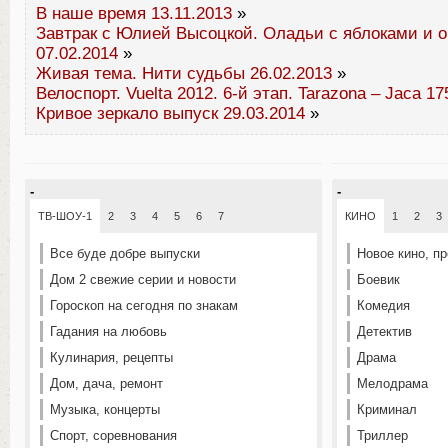
В наше время 13.11.2013
»
Завтрак с Юлией Высоцкой. Оладьи с яблоками и 
07.02.2014
»
Живая тема. Нити судьбы 26.02.2013
»
Велоспорт. Vuelta 2012. 6-й этап. Tarazona – Jaca 17
Кривое зеркало выпуск 29.03.2014
»
-
-
ТВ-ШОУ-1
2
3
4
5
6
7
КИНО
1
2
3
Все буде добре выпуски
Новое кино, п
Дом 2 свежие серии и новости
Боевик
Гороскоп на сегодня по знакам
Комедия
Гадания на любовь
Детектив
Кулинария, рецепты
Драма
Дом, дача, ремонт
Мелодрама
Музыка, концерты
Криминал
Спорт, соревнования
Триллер