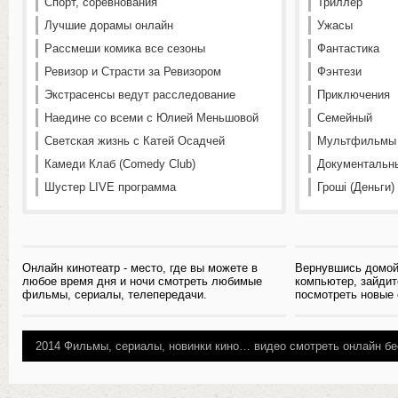
Спорт, соревнования
Триллер
Лучшие дорамы онлайн
Ужасы
Рассмеши комика все сезоны
Фантастика
Ревизор и Страсти за Ревизором
Фэнтези
Экстрасенсы ведут расследование
Приключения
Наедине со всеми с Юлией Меньшовой
Семейный
Светская жизнь с Катей Осадчей
Мультфильмы
Камеди Клаб (Comedy Club)
Документальн
Шустер LIVE программа
Гроші (Деньги)
Онлайн кинотеатр - место, где вы можете в
Вернувшись домой
любое время дня и ночи смотреть любимые
компьютер, зайдит
фильмы, сериалы, телепередачи.
посмотреть новые
2014
Фильмы, сериалы, новинки кино…
видео смотреть онлайн бе