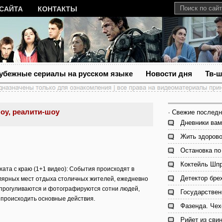
 САЙТА
КОНТАКТЫ
убежные сериалы на русском языке
Новости дня
Тв-
оу, реалити-шоу
· Свежие последн
Дневники вам
Жить здорово
Остановка по
Коктейль Шпр
ата с краю (1+1 видео): События происходят в
Детектор брех
лярных мест отдыха столичных жителей, ежедневно
прогуливаются и фотографируются сотни людей,
Государствен
 происходить основные действия.
Фазенда. Чех
Рийет из сви