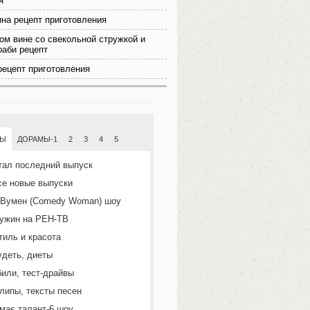
я
на рецепт приготовления
ом вине со свекольной стружкой и
раби рецепт
ецепт приготовления
МЫ
ДОРАМЫ-1
2
3
4
5
тал последний выпуск
се новые выпуски
 Вумен (Comedy Woman) шоу
ужин на РЕН-ТВ
тиль и красота
удеть, диеты
или, тест-драйвы
липы, тексты песен
 має талант-6 шоу