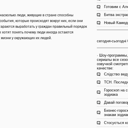
Готовим с Ал
Битва экстрас
 насколько люди, живущие в стране способны
обытия, которые происходят вокруг них, если они
Новый Камеди
тараются выработать у граждан правильный порядок
же хотят понять почему люди иногда остаются
 жизни у окружающих их людей.
сегодня-сьогодні 
· Шоу-программы,
сериалы все сезо
озвучкой смотрет
качестве:
Слідство вед
ТСН. Последн
Гороскоп на с
зодиака
Давай погово
Бизнес-гороск
знакам зодиа
Стосується к