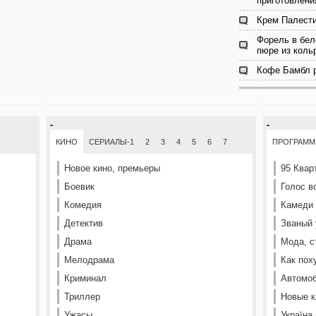
приготовлени
Крем Палести
Форель в бел
пюре из коль
Кофе Бамбл р
-
-
КИНО
СЕРИАЛЫ-1
2
3
4
5
6
7
ПРОГРАМ
Новое кино, премьеры
95 Квар
Боевик
Голос в
Комедия
Камеди
Детектив
Званый 
Драма
Мода, с
Мелодрама
Как пох
Криминал
Автомоб
Триллер
Новые к
Ужасы
Україна