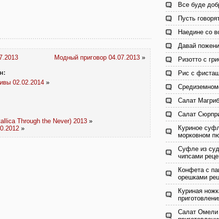
Все буде доб
Пусть говоря
Наедине со в
Давай пожени
7.2013
Модный приговор 04.07.2013
»
Ризотто с гр
н:
Рис с фисташ
ивы 02.02.2014
»
Средиземномо
Салат Магриб
Салат Сюрпри
lica Through the Never) 2013
»
Куриное суфл
0.2012
»
морковном пю
Суфле из су
чипсами реце
Конфета с па
орешками рец
Куриная ножк
приготовлени
Салат Омели 