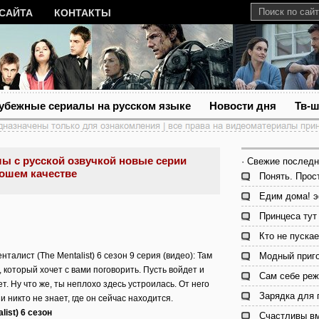
 САЙТА
КОНТАКТЫ
убежные сериалы на русском языке
Новости дня
Тв-
ы с русской озвучкой новые серии
· Свежие последн
рошем качестве
Понять. Прос
Едим дома! э
Принцеса тут 
Кто не пускае
талист (The Mentalist) 6 сезон 9 серия (видео): Там
Модный приго
 который хочет с вами поговорить. Пусть войдет и
Сам себе реж
ет. Ну что же, ты неплохо здесь устроилась. От него
Зарядка для 
и никто не знает, где он сейчас находится.
ist) 6 сезон
Счастливы вм