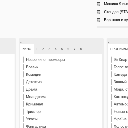
Машина 9 вып
Стендап (STA
Барышня и ку
-
-
КИНО
1
2
3
4
5
6
7
8
ПРОГРАМ
Новое кино, премьеры
95 Квар
Боевик
Голос в
Комедия
Камеди
Детектив
Званый 
Драма
Мода, с
Мелодрама
Как пох
Криминал
Автомоб
Триллер
Новые к
Ужасы
Україна
Фантастика
Холостя