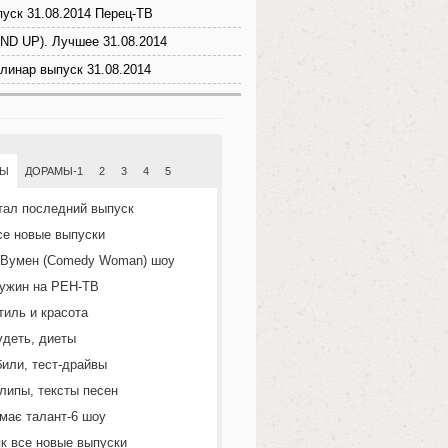
уск 31.08.2014 Перец-ТВ
ND UP). Лучшее 31.08.2014
линар выпуск 31.08.2014
МЫ
ДОРАМЫ-1
2
3
4
5
тал последний выпуск
се новые выпуски
 Вумен (Comedy Woman) шоу
ужин на РЕН-ТВ
тиль и красота
удеть, диеты
или, тест-драйвы
липы, тексты песен
 має талант-6 шоу
к все новые выпуски