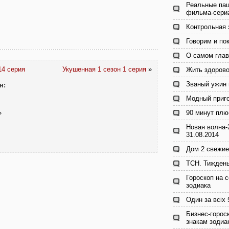
Реальные пац
фильма-сери
Контрольная 
Говорим и по
О самом глав
14 серия
Укушенная 1 сезон 1 серия
»
Жить здорово
Званый ужин 
н:
Модный приго
»
90 минут плю
Новая волна-
31.08.2014
Дом 2 свежие
ТСН. Тиждень
Гороскоп на с
зодиака
Один за всіх
Бизнес-гороск
знакам зодиа