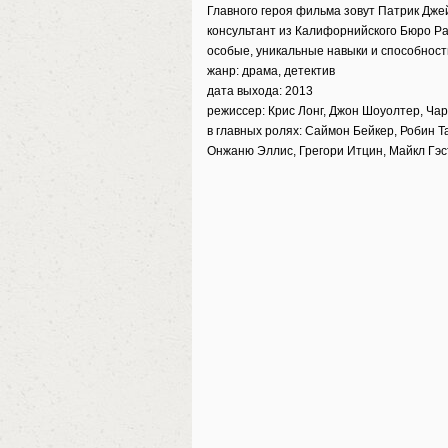
Главного героя фильма зовут Патрик Дже
консультант из Калифорнийского Бюро Ра
особые, уникальные навыки и способнос
жанр: драма, детектив
дата выхода: 2013
режиссер: Крис Лонг, Джон Шоуолтер, Ча
в главных ролях: Саймон Бейкер, Робин Т
Онжаню Эллис, Грегори Итцин, Майкл Гэс