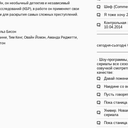
йн, он необычный детектив и независимый
Шеф (Comme 
сследований (КБР), в работе он применяет свои
ти для раскрытия самых сложных преступлений.
Я тоже хочу 
Контрольная 
10.04.2014
рльз Бисон
анни, Тим Кенг, Овайн Йомэн, Аманда Риджетти,
тон
сегодня-сьогодні 
· Шоу-программы,
сериалы все сезо
озвучкой смотрет
качестве:
Давай пожени
Наедине со в
Пусть говорят
Пока станица 
Универ. Нова
сериала
Пока станица 