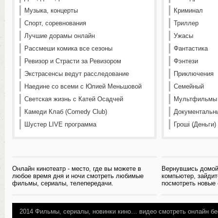
Музыка, концерты
Криминал
Спорт, соревнования
Триллер
Лучшие дорамы онлайн
Ужасы
Рассмеши комика все сезоны
Фантастика
Ревизор и Страсти за Ревизором
Фэнтези
Экстрасенсы ведут расследование
Приключения
Наедине со всеми с Юлией Меньшовой
Семейный
Светская жизнь с Катей Осадчей
Мультфильмы
Камеди Клаб (Comedy Club)
Документальн
Шустер LIVE программа
Гроші (Деньги)
Онлайн кинотеатр - место, где вы можете в
Вернувшись домой
любое время дня и ночи смотреть любимые
компьютер, зайдит
фильмы, сериалы, телепередачи.
посмотреть новые
2014
Фильмы, сериалы, новинки кино…
видео смотреть онлайн бе