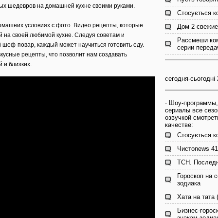
ых шедевров на домашней кухне своими руками.
Стосується к
домашних условиях с фото. Видео рецепты, которые
Дом 2 свежие
 на своей любимой кухне. Следуя советам и
Рассмеши ком
 шеф-повар, каждый может научиться готовить еду.
серии переда
кусные рецепты, что позволит нам создавать
 и близких.
сегодня-сьогодні 
· Шоу-программы,
сериалы все сезо
озвучкой смотрет
качестве:
Стосується к
Чистоnews 41
ТСН. Последн
Гороскоп на с
зодиака
Хата на тата 
Бизнес-гороск
знакам зодиа