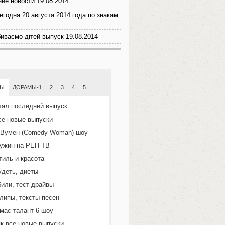
ие новости 19.08.2014
егодня 20 августа 2014 года по знакам
биваємо дітей выпуск 19.08.2014
МЫ
ДОРАМЫ-1
2
3
4
5
тал последний выпуск
се новые выпуски
 Вумен (Comedy Woman) шоу
ужин на РЕН-ТВ
тиль и красота
удеть, диеты
или, тест-драйвы
липы, тексты песен
 має талант-6 шоу
к все новые выпуски