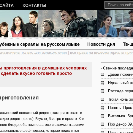
 САЙТА
КОНТАКТЫ
убежные сериалы на русском языке
Новости дня
Тв-
ы приготовления в домашних условиях
· Свежие последн
 сделать вкусно готовить просто
Давай пожени
Идеальный ре
Рассада перц
 приготовления
Тихая ночь зо
Понять. Прос
ассический пошаговый рецепт, как приготовить в
Виталька. Бу
идео рецепт, фото): Вкусно, быстро и просто. Как
Про декор 09.
иное блюдо, об этом пошагово и с комментариями
ссиональные шеф-повара, которые поделятся
Пусть говоря