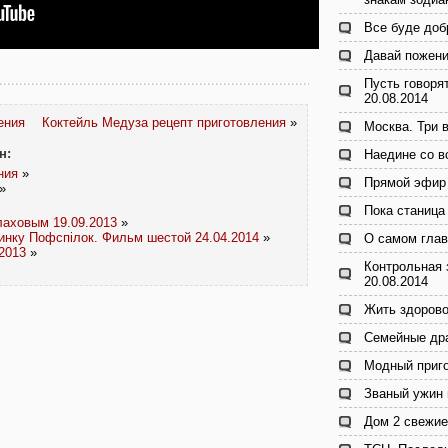
Все буде доб
Давай пожени
Пусть говоря
20.08.2014
ения
Коктейль Медуза рецепт приготовления
»
Москва. Три в
н:
Наедине со в
ния
»
Прямой эфир 
»
Пока станица 
лаховым 19.09.2013
»
инку Пофспілок. Фильм шестой 24.04.2014
»
О самом глав
2013
»
Контрольная 
20.08.2014
Жить здорово
Семейные дра
Модный приго
Званый ужин 
Дом 2 свежие