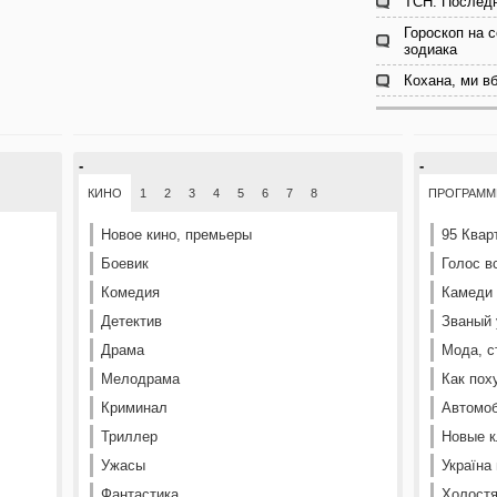
ТСН. Последн
Гороскоп на с
зодиака
Кохана, ми в
-
-
КИНО
1
2
3
4
5
6
7
8
ПРОГРАМ
Новое кино, премьеры
95 Квар
Боевик
Голос в
Комедия
Камеди
Детектив
Званый 
Драма
Мода, с
Мелодрама
Как пох
Криминал
Автомоб
Триллер
Новые к
Ужасы
Україна
Фантастика
Холостя