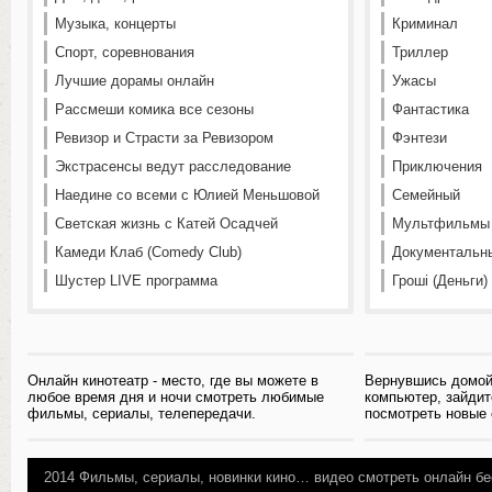
Музыка, концерты
Криминал
Спорт, соревнования
Триллер
Лучшие дорамы онлайн
Ужасы
Рассмеши комика все сезоны
Фантастика
Ревизор и Страсти за Ревизором
Фэнтези
Экстрасенсы ведут расследование
Приключения
Наедине со всеми с Юлией Меньшовой
Семейный
Светская жизнь с Катей Осадчей
Мультфильмы
Камеди Клаб (Comedy Club)
Документальн
Шустер LIVE программа
Гроші (Деньги)
Онлайн кинотеатр - место, где вы можете в
Вернувшись домой
любое время дня и ночи смотреть любимые
компьютер, зайдит
фильмы, сериалы, телепередачи.
посмотреть новые
2014
Фильмы, сериалы, новинки кино…
видео смотреть онлайн бе